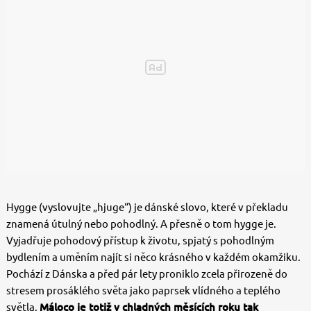
Hygge (vyslovujte „hjuge“) je dánské slovo, které v překladu
znamená útulný nebo pohodlný. A přesně o tom hygge je.
Vyjadřuje pohodový přístup k životu, spjatý s pohodlným
bydlením a uměním najít si něco krásného v každém okamžiku.
Pochází z Dánska a před pár lety proniklo zcela přirozeně do
stresem prosáklého světa jako paprsek vlídného a teplého
světla.
Máloco je totiž v chladných měsících roku tak