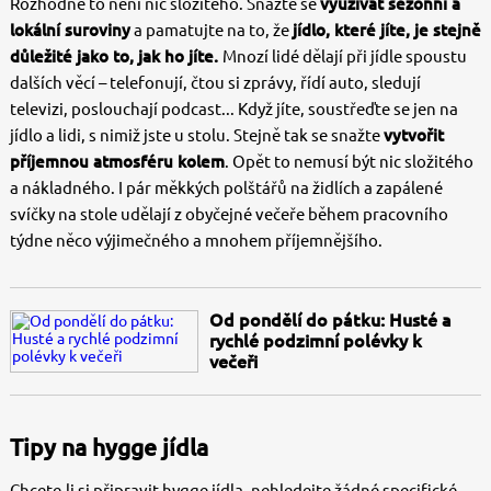
Rozhodně to není nic složitého. Snažte se
využívat sezonní a
lokální suroviny
a pamatujte na to, že
jídlo, které jíte, je stejně
důležité jako to, jak ho jíte.
Mnozí lidé dělají při jídle spoustu
dalších věcí – telefonují, čtou si zprávy, řídí auto, sledují
televizi, poslouchají podcast... Když jíte, soustřeďte se jen na
jídlo a lidi, s nimiž jste u stolu. Stejně tak se snažte
vytvořit
příjemnou atmosféru kolem
. Opět to nemusí být nic složitého
a nákladného. I pár měkkých polštářů na židlích a zapálené
svíčky na stole udělají z obyčejné večeře během pracovního
týdne něco výjimečného a mnohem příjemnějšího.
Od pondělí do pátku: Husté a
rychlé podzimní polévky k
večeři
Tipy na hygge jídla
Chcete-li si připravit hygge jídla, nehledejte žádné specifické