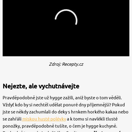
Zdroj: Recepty.cz
Nejezte, ale vychutnávejte
Pravděpodobně jste už hygge zažili, aniž byste o tom věděli.
Vždyť kdo by si nechtěl udělat ponuré dny příjemnější? Pokud
jste se někdy zachumlali do deky s hrnkem horkého kakaa nebo
se zahřáli
miskou husté polévky
a k tomu si navlékli tlusté
ponožky, pravděpodobně tušíte, o čem je hygge kuchyně.