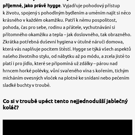
příjemné, jako právě hygge
. Vyjadřuje pohodový přístup
k životu, spojený s pohodlným bydlením a uměním najít si něco
krásného v každém okamžiku. Patří k němu pospolitost,
pohoda, čas pro sebe, rodinu a přátele, vychutnávání si
přítomného okamžiku a tepla – jak doslovného, ​​tak obrazného.
Zkrátka potřebná duševní hygiena v útulné náruči domova,
která vás naplňuje pocitem štěstí. Hygge se týká všech aspektů
našeho životního stylu, od nábytku až po módu, a zcela jistě to
platí i pro jídlo, které se připomíná už zdálky – párou nad
hrncem horké polévky, vůní svařeného vína s kořením, tichým
mícháním ovesných vloček na plotně ke snídani nebo pečením
sladké buchty v troubě.
Co si v troubě upéct tento nejjednodušší jablečný
koláč?