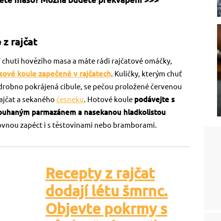
z rajčat
 chuti hovězího masa a máte rádi rajčatové omáčky,
ové koule zapečené v rajčatech
. Kuličky, kterým chuť
robno pokrájená cibule, se pečou proložené červenou
rajčat a sekaného
česneku
. Hotové koule
podávejte s
rouhaným parmazánem a nasekanou hladkolistou
rovnou zapéct i s těstovinami nebo bramborami.
Recepty z rajčat
dodají létu šmrnc.
Objevte pokrmy s