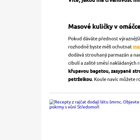
Masové kuličky v omáčce 
Pokud dáváte přednost výraznější
rozhodně byste měli ochutnat
mas
dodává strouhaný parmazán a nad
cibulí a zalité směsí nakládaných 
křupavou bagetou, zasypané st
petrželkou
. Koule navíc můžete 