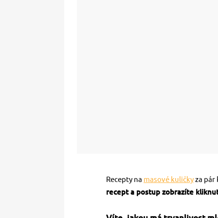
Recepty na
masové kuličky
za pár 
recept a postup zobrazíte klikn
Víte, jakou má trvanlivost 