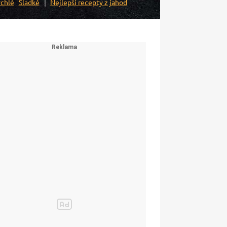
chlé
Sladké
Nejlepší recepty z jahod