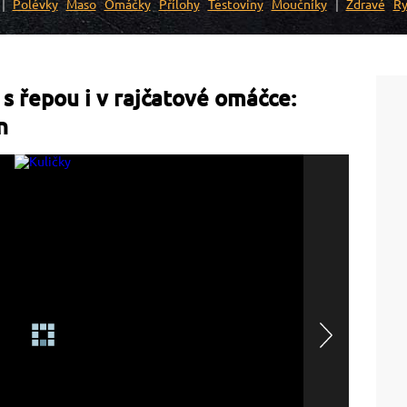
Polévky
Maso
Omáčky
Přílohy
Těstoviny
Moučníky
Zdravé
Ry
s řepou i v rajčatové omáčce:
n