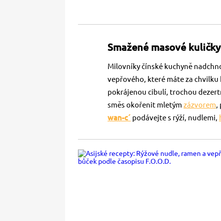
Smažené masové kuličky
Milovníky čínské kuchyně nadchno
vepřového, které máte za chvilku 
pokrájenou cibulí, trochou dezer
směs okořenit mletým
zázvorem
,
wan-c´
podávejte s rýží, nudlemi,