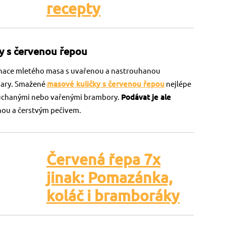
recepty
y s červenou řepou
binace mletého masa s uvařenou a nastrouhanou
pary. Smažené
masové kuličky s červenou řepou
nejlépe
ouchanými nebo vařenými brambory.
Podávat je ale
nou a čerstvým pečivem.
Červená řepa 7x
jinak: Pomazánka,
koláč i bramboráky