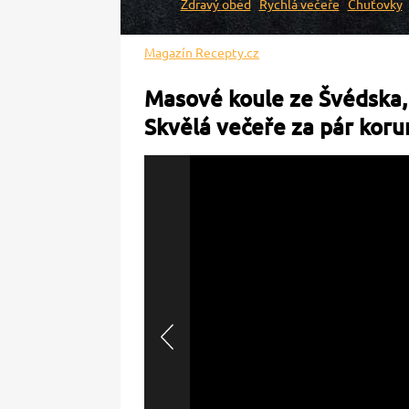
Zdravý oběd
Rychlá večeře
Chuťovky
Magazín Recepty.cz
Masové koule ze Švédska, 
Skvělá večeře za pár koru