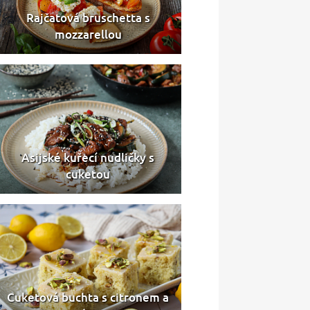
Rajčatová bruschetta s
mozzarellou
Asijské kuřecí nudličky s
cuketou
Cuketová buchta s citronem a