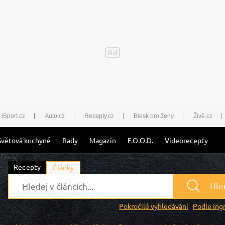
iSport.cz
Auto.cz
Recepty.cz
Blesk pro ženy
Živě.cz
Světová kuchyně
Rady
Magazín
F.O.O.D.
Videorecepty
Recepty
Články
Hle
Pokročilé vyhledávání
Podle ing