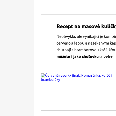
Recept na masové kuličk
Neobvyklá, ale vynikající je kom
červenou řepou a nasekanými ka
chutnají s bramborovou kaší, šť
můžete i jako chuťovku
se zeleni