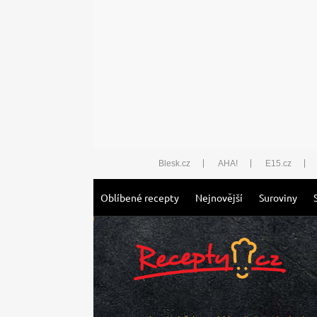
Blesk.cz
AHA!
E15.cz
Oblíbené recepty
Nejnovější
Suroviny