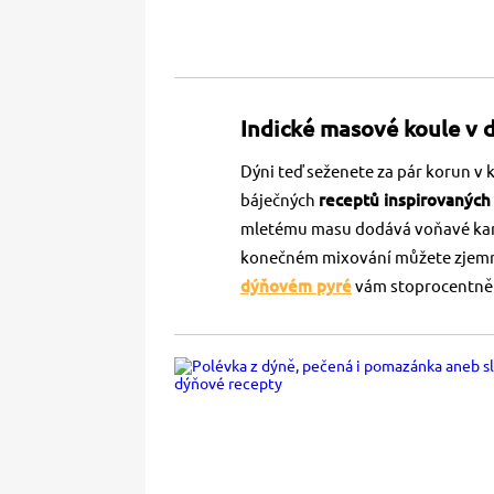
Indické masové koule v
Dýni teď seženete za pár korun v
báječných
receptů inspirovaných
mletému masu dodává voňavé kari
konečném mixování můžete zjemni
dýňovém pyré
vám stoprocentně 