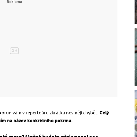
korun vám v repertoáru zkrátka nesmějí chybět.
Celý
utím na název konkrétního pokrmu.
mleté maso? Možná budete překvapeni >>>