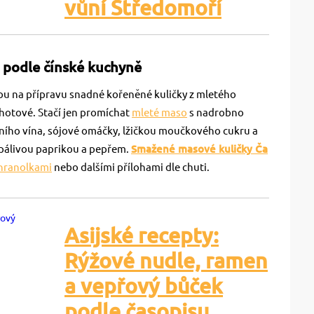
vůní Středomoří
 podle čínské kuchyně
u na přípravu snadné kořeněné kuličky z mletého
hotové. Stačí jen promíchat
mleté maso
s nadrobno
tního vína, sójové omáčky, lžičkou moučkového cukru a
 pálivou paprikou a pepřem.
Smažené masové kuličky Ča
hranolkami
nebo dalšími přílohami dle chuti.
Asijské recepty:
Rýžové nudle, ramen
a vepřový bůček
podle časopisu