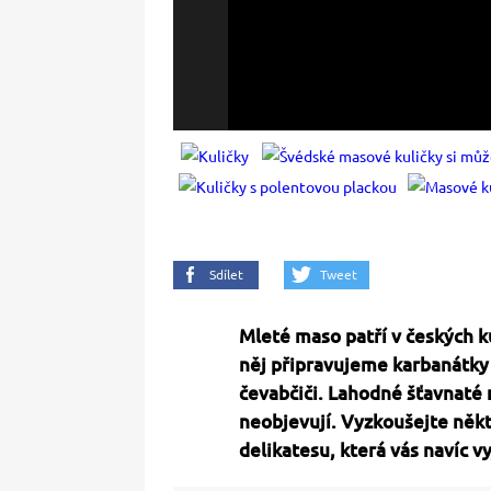
Sdílet
Tweet
Mleté maso patří v českých k
něj připravujeme karbanátky
čevabčiči. Lahodné šťavnaté m
neobjevují. Vyzkoušejte někt
delikatesu, která vás navíc v