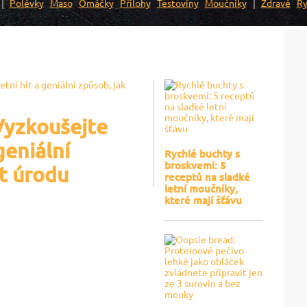
Polévky
Maso
Omáčky
Přílohy
Těstoviny
Moučníky
Zdravé
Ry
Vyzkoušejte
geniální
Rychlé buchty s
broskvemi: 5
t úrodu
receptů na sladké
letní moučníky,
které mají šťávu