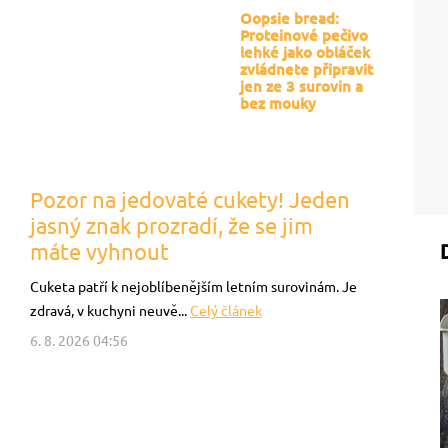
Oopsie bread:
Proteinové pečivo
lehké jako obláček
zvládnete připravit
jen ze 3 surovin a
bez mouky
Pozor na jedovaté cukety! Jeden
jasný znak prozradí, že se jim
máte vyhnout
Cuketa patří k nejoblíbenějším letním surovinám. Je
zdravá, v kuchyni neuvě...
Celý článek
6. 8. 2026 04:56