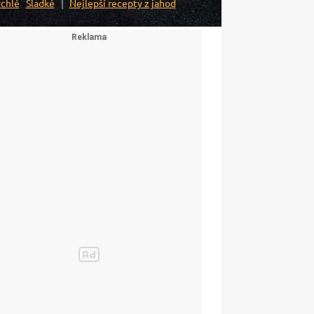
chlé
Sladké
Nejlepší recepty z jahod