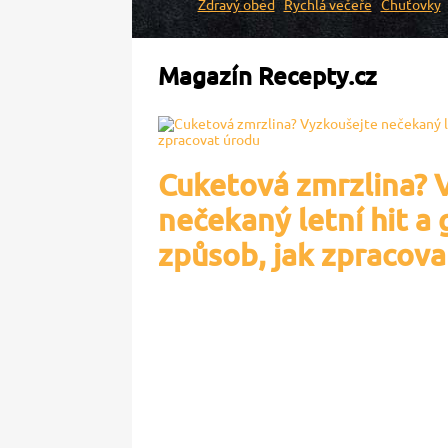
Zdravý oběd
Rychlá večeře
Chuťovky
Magazín Recepty.cz
Cuketová zmrzlina? 
nečekaný letní hit a 
způsob, jak zpracova