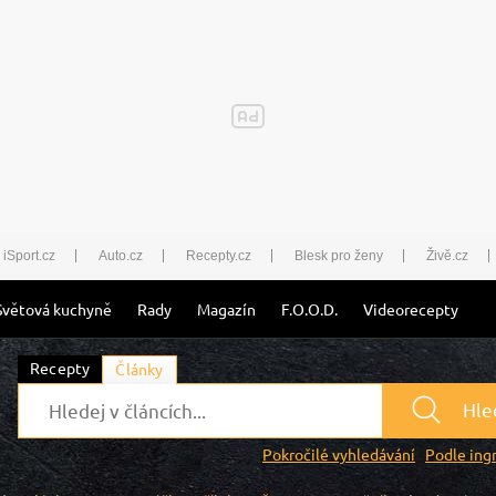
iSport.cz
Auto.cz
Recepty.cz
Blesk pro ženy
Živě.cz
Světová kuchyně
Rady
Magazín
F.O.O.D.
Videorecepty
Recepty
Články
Hle
Pokročilé vyhledávání
Podle ing