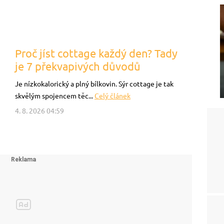
Proč jíst cottage každý den? Tady
je 7 překvapivých důvodů
Je nízkokalorický a plný bílkovin. Sýr cottage je tak
skvělým spojencem těc...
Celý článek
4. 8. 2026 04:59