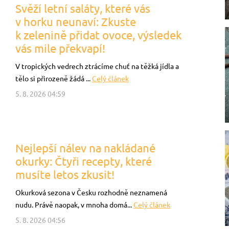
Svěží letní saláty, které vás
v horku neunaví: Zkuste
k zelenině přidat ovoce, výsledek
vás mile překvapí!
V tropických vedrech ztrácíme chuť na těžká jídla a
tělo si přirozeně žádá ...
Celý článek
5. 8. 2026 04:59
Nejlepší nálev na nakládané
okurky: Čtyři recepty, které
musíte letos zkusit!
Okurková sezona v Česku rozhodně neznamená
nudu. Právě naopak, v mnoha domá...
Celý článek
5. 8. 2026 04:56