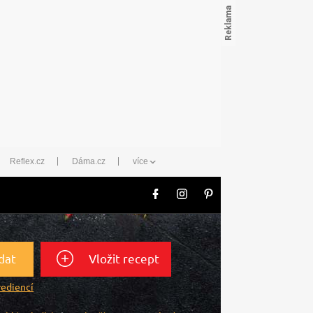
Reflex.cz
Dáma.cz
více
dat
Vložit recept
rediencí