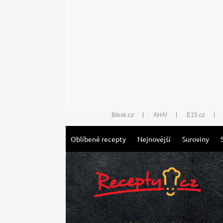
Blesk.cz
AHA!
E15.cz
Oblíbené recepty
Nejnovější
Suroviny