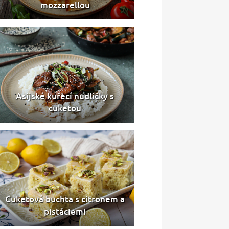
mozzarellou
Asijské kuřecí nudličky s
cuketou
Cuketová buchta s citronem a
pistáciemi