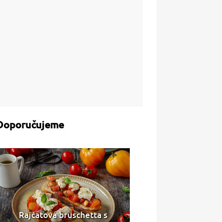
Doporučujeme
Rajčatová bruschetta s