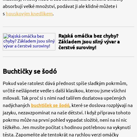
absorbují velké množství, podávat ji ale klidně můžete i
s
houskovým knedlíkem
.
Rajská omáčka bez chyby?
Základem jsou silný vývar a
čerstvé suroviny!
Buchtičky se šodó
Pokud vaše ratolest dává přednost spíše sladkým pokrmům,
určitě nešlápnete vedle s další klasikou, kterou jsme všichni
milovali. Tak proč si s nimi nad talířem dozlatova upečených
nadýchaných
buchtiček se šodó
, které se doslova rozplývají na
jazyku, nezavzpomínat na naše dětství. I když příprava tohoto
pokrmu může na první pohled vypadat složitě, není na ní nic
těžkého. Jen musíte počítat s hodinou potřebnou na vykynutí
těsta. Zapomeňte ale tentokrát na rychlou verzi omáčky