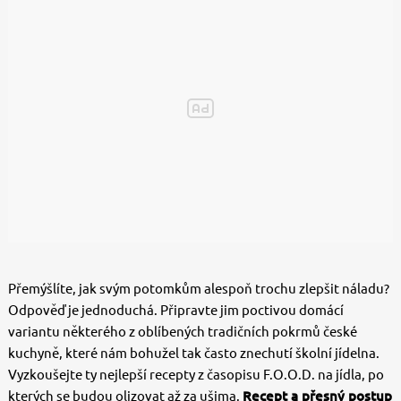
Přemýšlíte, jak svým potomkům alespoň trochu zlepšit náladu?
Odpověď je jednoduchá. Připravte jim poctivou domácí
variantu některého z oblíbených tradičních pokrmů české
kuchyně, které nám bohužel tak často znechutí školní jídelna.
Vyzkoušejte ty nejlepší recepty z časopisu F.O.O.D. na jídla, po
kterých se budou olizovat až za ušima.
Recept a přesný postup