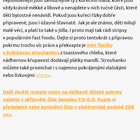
nejoblíbenější jsou samozřejmě ty z kuřecího masa, které jsou
vždy krásně měkké a libové a nenajdete v nich tučné části, které
děti bytostně nenávidí. Pokud jsou kuřecí řízky dobře
připravené, jsou i úžasně šťavnaté. Jak je ale známo, děti milují
malé věci, a platí to také u jídla. I proto mají tak rádi stripsy
v populárním fast foodu. Dejte si proto tentokrát s přípravou
pokrmu trochu víc práce a překvapte je
mini řízečky
s bylinkovou strouhankou
z toastového chleba, které
nádhernou křupavost dodávají plátky mandlí. Strouhanku
můžete také promíchat i s najemno pokrájenými vlašskými
nebo lískovými
ořechy
.
Další skvělé recepty nejen na oblíbené dětské pokrmy
najdete v zářijovém čísle časopisu F.O.O.D. Kupte si
předplatné nebo konkrétní číslo v elektronické podobě ZDE
>>>.