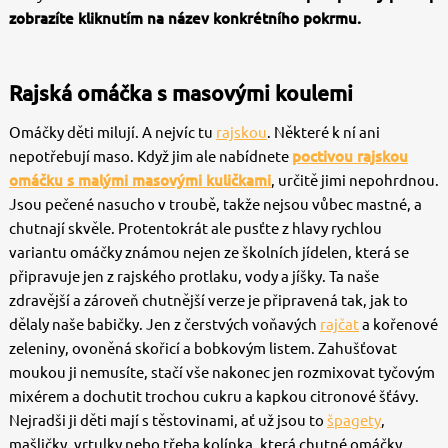
zobrazíte kliknutím na název konkrétního pokrmu.
Rajská omáčka s masovými koulemi
Omáčky děti milují. A nejvíc tu
rajskou
. Některé k ní ani
nepotřebují maso. Když jim ale nabídnete
poctivou rajskou
omáčku s malými masovými kuličkami
, určitě jimi nepohrdnou.
Jsou pečené nasucho v troubě, takže nejsou vůbec mastné, a
chutnají skvěle. Protentokrát ale pusťte z hlavy rychlou
variantu omáčky známou nejen ze školních jídelen, která se
připravuje jen z rajského protlaku, vody a jíšky. Ta naše
zdravější a zároveň chutnější verze je připravená tak, jak to
dělaly naše babičky. Jen z čerstvých voňavých
rajčat
a kořenové
zeleniny, ovoněná skořicí a bobkovým listem. Zahušťovat
moukou ji nemusíte, stačí vše nakonec jen rozmixovat tyčovým
mixérem a dochutit trochou cukru a kapkou citronové šťávy.
Nejradši ji děti mají s těstovinami, ať už jsou to
špagety
,
mašličky, vrtulky nebo třeba kolínka, která chutné omáčky