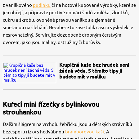
z vanilkového
pudinku
či na hotové kupované výrobky, které se
jen ohřejí, a připravte poctivé domácí šodó z mléka, žloutků,
cukru a škrobu, ovoněné pravou vanilkou a zjemněné
smetanou na šlehání. Nezabere to zase tolik času a výsledek je
nesrovnatelný. Servírujte dozdobené drobným čerstvým
ovocem, jako jsou maliny, ostružiny či borůvky.
Krupičná kaše bez hrudek není
žádná věda. S těmito tipy jí
budete mít v malíku
Kuřecí mini řízečky s bylinkovou
strouhankou
Dalším šlágrem na vrcholu žebříčku jsou u dětských strávníků
bezesporu řízky s hedvábnou
bramborovou kaší
. A