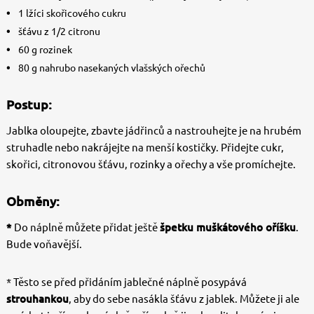
1 lžíci skořicového cukru
šťávu z 1/2 citronu
60 g rozinek
80 g nahrubo nasekaných vlašských ořechů
Postup:
Jablka oloupejte, zbavte jádřinců a nastrouhejte je na hrubém
struhadle nebo nakrájejte na menší kostičky. Přidejte cukr,
skořici, citronovou šťávu, rozinky a ořechy a vše promíchejte.
Obměny:
*
Do náplně můžete přidat ještě
špetku muškátového oříšku
.
Bude voňavější.
* Těsto se před přidáním jablečné náplně posypává
strouhankou
, aby do sebe nasákla šťávu z jablek. Můžete ji ale