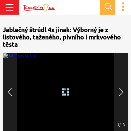
Jablečný štrúdl 4x jinak: Výborný je z
listového, taženého, pivního i mrkvového
těsta
1/13