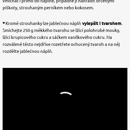
vmíchat i přímo do náplně, případně ji nahradit drcenými
piškoty, strouhaným perníkem nebo kokosem.
*
Kromě strouhanky lze jablečnou náplň
vylepšit i tvarohem
.
Smíchejte 250 g měkkého tvarohu se lžící polohrubé mouky,
lžící krupicového cukru a sáčkem vanilkového cukru. Na
rozválené těsto nejdříve rozetřete ochucený tvaroh a na něj
rozdělte jablečnou náplň.