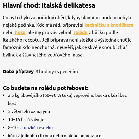
Hlavní chod: Italská delikatesa
Co by to bylo za pořádný oběd, kdyby hlavním chodem nebyla
nějaká pečínka. Kdo má rád, připraví si
kachničku s knedlíkem
nebo
husu
, ale my pro vás vybrali
roládu
z bůčku podle
italského receptu. Její příprava není složitá a výsledná chuť je
famózní! Kdo neochutná, neuvěří, jak se skvěle snoubí chuť
bylinek a šťavnatého vepřového masa.
Doba přípravy
: 3 hodiny i s pečením
Co budete na roládu potřebovat:
2,5 kg libovějšího (60–70 % tuku) vepřového bůčku s kůží bez
kosti
5 větviček rozmarýnu
10–15 listů šalvěje
8–10
stroužků česneku
kůru z jednoho citronu nebo malého pomeranče