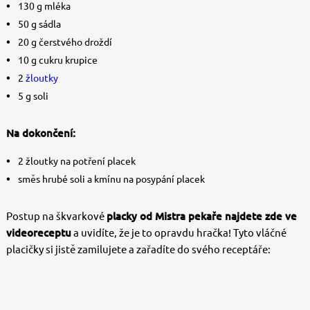
130 g mléka
50 g sádla
20 g čerstvého droždí
10 g cukru krupice
2
žloutky
5 g soli
Na dokončení:
2 žloutky na potření placek
směs hrubé soli a kmínu na posypání placek
Postup na škvarkové
placky od Mistra pekaře najdete zde ve
videoreceptu
a uvidíte, že je to opravdu hračka! Tyto vláčné
placičky si jistě zamilujete a zařadíte do svého receptáře: