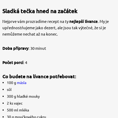
Sladká tečka hned na začátek
Nejprve vám prozradíme recept na ty
nejlepší lívance
. My je
upřednostňujeme jako dezert, ale jsou tak výtečné, že si je
nemůžeme nechat až na konec.
Doba přípravy
: 30 minut
Počet porcí
: 4
Co budete na lívance potřebovat:
100 g
másla
sůl
300 g hladké mouky
2 ks vajec
500 ml mléka
30 g moučkového cukru