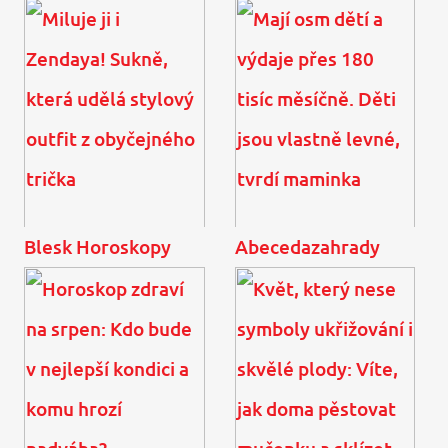
Dojemné poselství
Vypadá pořád stejně:
Pavlové narazilo: Zase se
Nestárnoucí legenda
přetvařuje!
Saskia Burešová slaví
osmdesátku
Blesk Horoskopy
Abecedazahrady
Miluje ji i Zendaya!
Mají osm dětí a výdaje
Sukně, která udělá
přes 180 tisíc měsíčně.
stylový outfit z
Děti jsou vlastně levné,
obyčejného trička
tvrdí maminka