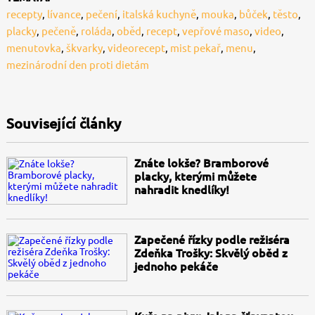
recepty
,
lívance
,
pečení
,
italská kuchyně
,
mouka
,
bůček
,
těsto
,
placky
,
pečeně
,
roláda
,
oběd
,
recept
,
vepřové maso
,
video
,
menutovka
,
škvarky
,
videorecept
,
mist pekař
,
menu
,
mezinárodní den proti dietám
Související články
Znáte lokše? Bramborové
placky, kterými můžete
nahradit knedlíky!
Zapečené řízky podle režiséra
Zdeňka Trošky: Skvělý oběd z
jednoho pekáče