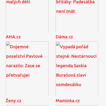
AHA.cz
Dáma.cz
4 tipy, jak v létě zpestřit
Mareš v dokonalé formě
jídelníček malých dětí
ukázal břišáky: Padesátka
není znát
Ženy.cz
Maminka.cz