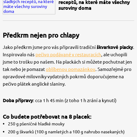
receptů, na které máte všechny
suroviny doma
Předkrm nejen pro chlapy
Jako předkrm jsme pro vás připravili tradiční
škvarkové placky
.
Inspirovalo nás
pečivo podávané v restauracích
, ale uchopili
jsme to trošku po našem. Na plackách si můžete pochutnat jen
tak nebo je pomazat
oblíbenou pomazánkou
. Samozřejmě pro
opravdové milovníky vydatných pokrmů doporučujeme na
pečivo plátek anglické slaniny.
Doba přípravy
: cca 1 h 45 min (z toho 1 h zrání a kynutí)
Co budete potřebovat na 8 placek:
250 g pšeničné hladké mouky
200 g škvarků (100 g namletých a 100 g nahrubo nasekaných)