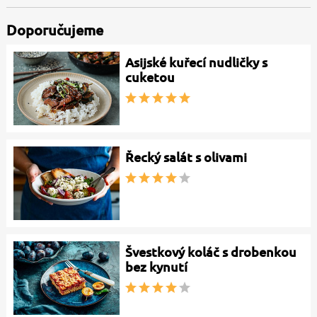
Doporučujeme
Asijské kuřecí nudličky s
cuketou
Řecký salát s olivami
Švestkový koláč s drobenkou
bez kynutí