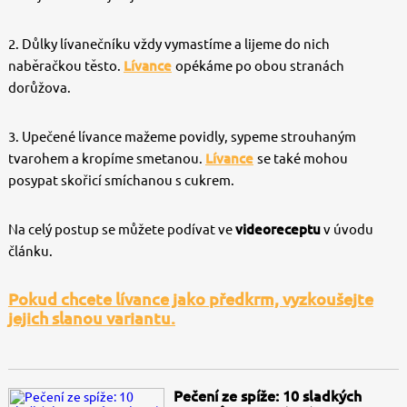
2. Důlky lívanečníku vždy vymastíme a lijeme do nich
naběračkou těsto.
Lívance
opékáme po obou stranách
dorůžova.
3. Upečené lívance mažeme povidly, sypeme strouhaným
tvarohem a kropíme smetanou.
Lívance
se také mohou
posypat skořicí smíchanou s cukrem.
Na celý postup se můžete podívat ve
videoreceptu
v úvodu
článku.
Pokud chcete lívance jako předkrm, vyzkoušejte
jejich slanou variantu.
Pečení ze spíže: 10 sladkých