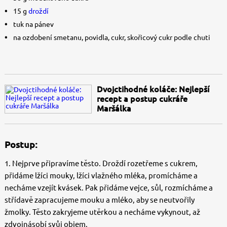
15 g
droždí
tuk na pánev
na ozdobení smetanu, povidla, cukr, skořicový cukr podle chuti
Dvojctihodné koláče: Nejlepší
recept a postup cukráře
Maršálka
Postup:
1. Nejprve připravíme těsto. Droždí rozetřeme s cukrem,
přidáme lžíci mouky, lžíci vlažného mléka, promícháme a
necháme vzejít kvásek. Pak přidáme vejce, sůl, rozmícháme a
střídavě zapracujeme mouku a mléko, aby se neutvořily
žmolky. Těsto zakryjeme utěrkou a necháme vykynout, až
zdvojnásobí svůj objem.