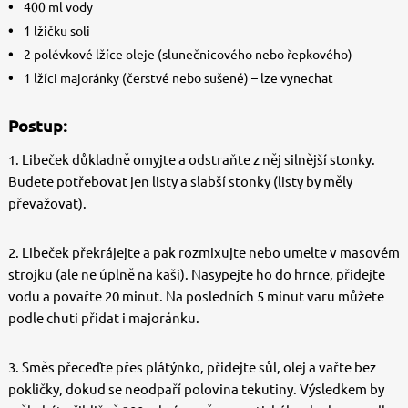
400 ml vody
1 lžičku soli
2 polévkové lžíce oleje (slunečnicového nebo řepkového)
1 lžíci majoránky (čerstvé nebo sušené) – lze vynechat
Postup:
1. Libeček důkladně omyjte a odstraňte z něj silnější stonky.
Budete potřebovat jen listy a slabší stonky (listy by měly
převažovat).
2. Libeček překrájejte a pak rozmixujte nebo umelte v masovém
strojku (ale ne úplně na kaši). Nasypejte ho do hrnce, přidejte
vodu a povařte 20 minut. Na posledních 5 minut varu můžete
podle chuti přidat i majoránku.
3. Směs přeceďte přes plátýnko, přidejte sůl, olej a vařte bez
pokličky, dokud se neodpaří polovina tekutiny. Výsledkem by