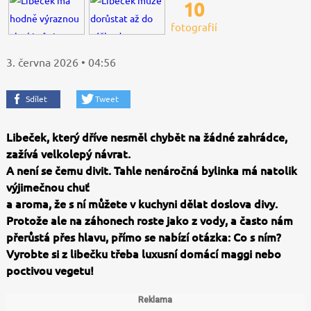
10
fotografií
3. června 2026 • 04:56
Sdílet
Tweet
Libeček, který dříve nesměl chybět na žádné zahrádce,
zažívá velkolepý návrat.
A není se čemu divit. Tahle nenáročná bylinka má natolik
výjimečnou chuť
a aroma, že s ní můžete v kuchyni dělat doslova divy.
Protože ale na záhonech roste jako z vody, a často nám
přerůstá přes hlavu, přímo se nabízí otázka: Co s ním?
Vyrobte si z libečku třeba luxusní domácí maggi nebo
poctivou vegetu!