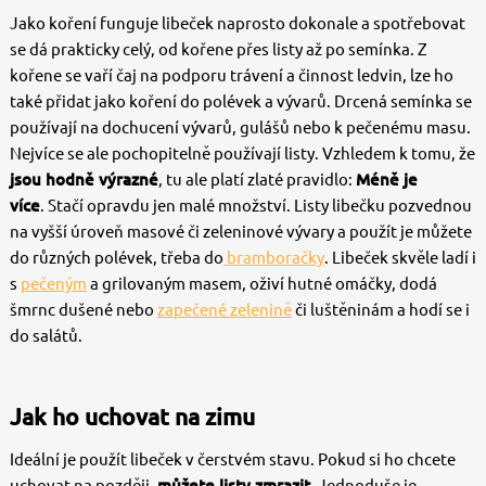
Jako koření funguje libeček naprosto dokonale a spotřebovat
se dá prakticky celý, od kořene přes listy až po semínka. Z
kořene se vaří čaj na podporu trávení a činnost ledvin, lze ho
také přidat jako koření do polévek a vývarů. Drcená semínka se
používají na dochucení vývarů, gulášů nebo k pečenému masu.
Nejvíce se ale pochopitelně používají listy. Vzhledem k tomu, že
jsou hodně výrazné
, tu ale platí zlaté pravidlo:
Méně je
více
. Stačí opravdu jen malé množství. Listy libečku pozvednou
na vyšší úroveň masové či zeleninové vývary a použít je můžete
do různých polévek, třeba do
bramboračky
. Libeček skvěle ladí i
s
pečeným
a grilovaným masem, oživí hutné omáčky, dodá
šmrnc dušené nebo
zapečené zelenině
či luštěninám a hodí se i
do salátů.
Jak ho uchovat na zimu
Ideální je použít libeček v čerstvém stavu. Pokud si ho chcete
uchovat na později,
můžete listy zmrazit
. Jednoduše je