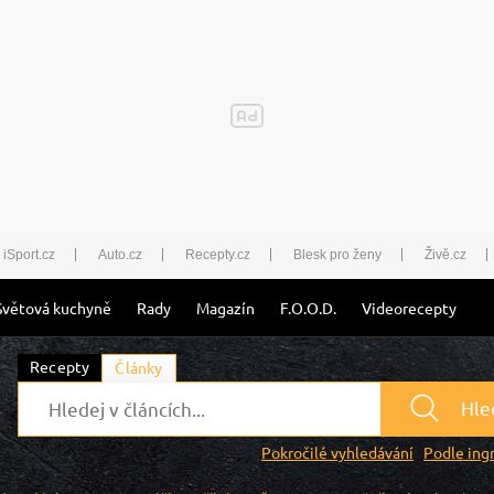
iSport.cz
Auto.cz
Recepty.cz
Blesk pro ženy
Živě.cz
Světová kuchyně
Rady
Magazín
F.O.O.D.
Videorecepty
Recepty
Články
Hle
Pokročilé vyhledávání
Podle ing