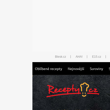
Blesk.cz
AHA!
E15.cz
Oblíbené recepty
Nejnovější
Suroviny