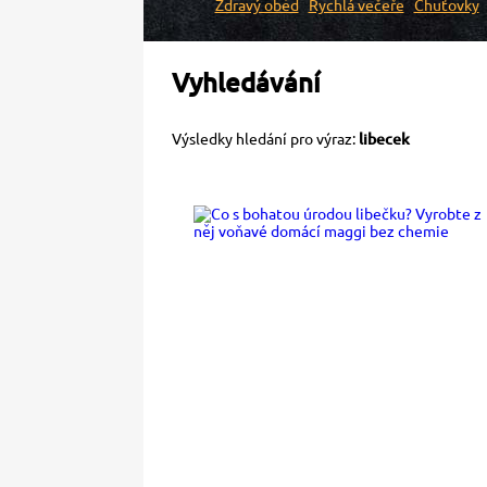
Zdravý oběd
Rychlá večeře
Chuťovky
Vyhledávání
Výsledky hledání pro výraz:
libecek