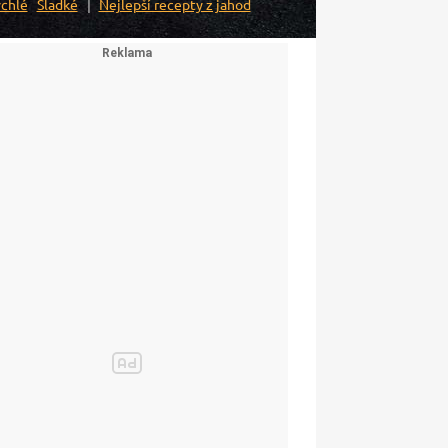
chlé
Sladké
Nejlepší recepty z jahod