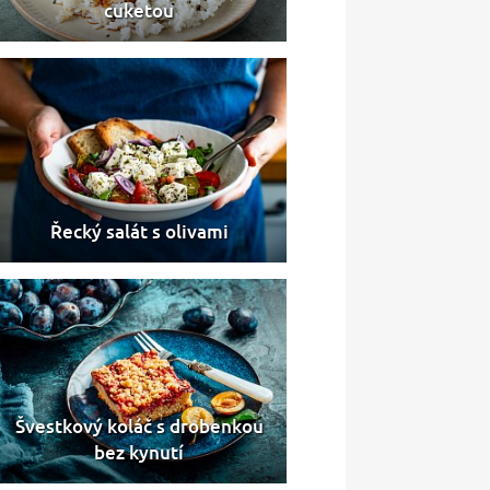
cuketou
Řecký salát s olivami
Švestkový koláč s drobenkou
bez kynutí