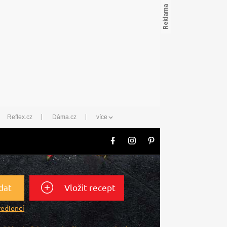
Reflex.cz
Dáma.cz
více
dat
Vložit recept
rediencí