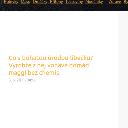
Polévky
Maso
Omáčky
Přílohy
Těstoviny
Moučníky
Zdravé
Ry
Co s bohatou úrodou libečku?
Vyrobte z něj voňavé domácí
maggi bez chemie
3. 6. 2026 04:56