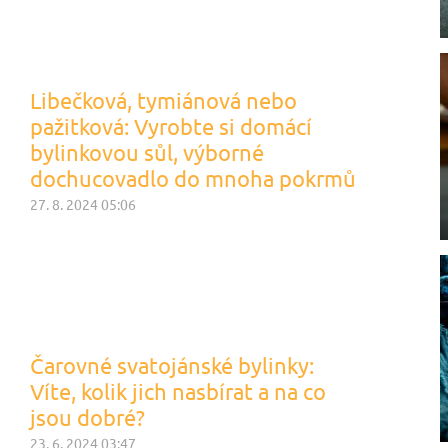
Libečková, tymiánová nebo
pažitková: Vyrobte si domácí
bylinkovou sůl, výborné
dochucovadlo do mnoha pokrmů
27. 8. 2024 05:06
Čarovné svatojánské bylinky:
Víte, kolik jich nasbírat a na co
jsou dobré?
23. 6. 2024 03:47