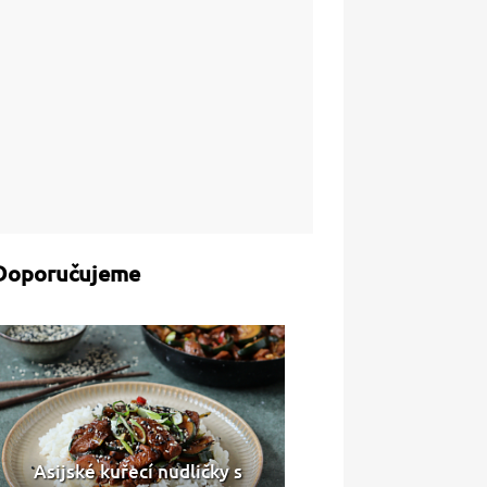
Doporučujeme
Asijské kuřecí nudličky s