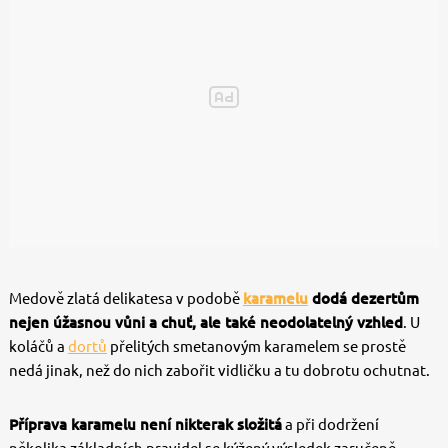
Medově zlatá delikatesa v podobě
karamelu
dodá dezertům
nejen úžasnou vůni a chuť, ale také neodolatelný vzhled
. U
koláčů a
dortů
přelitých smetanovým karamelem se prostě
nedá jinak, než do nich zabořit vidličku a tu dobrotu ochutnat.
Příprava karamelu není nikterak složitá
a při dodržení