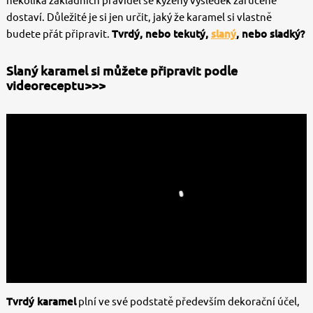
několika základních pravidel se kýžený výsledek zaručeně
dostaví. Důležité je si jen určit, jaký že karamel si vlastně
budete přát připravit.
Tvrdý, nebo tekutý,
slaný
, nebo sladký?
Slaný karamel si můžete připravit podle
videoreceptu>>>
Tvrdý karamel
plní ve své podstatě především dekorační účel,