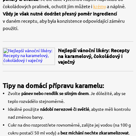
čokoládových pralinek, ochutit jím můžete i
krémy
a náplně.
Vždy je však nutné dodržet přesný poměr ingrediencí
v daném receptu, aby byla konzistence odpovídající záměru
použití.
Nejlepší vánoční likéry: Recepty
na karamelový, čokoládový i
vaječný
Tipy na domácí přípravu karamelu:
Zvolte
pánev nebo rendlík se silným dnem
. Je důležité, aby se
teplo rozvádělo stejnoměrně.
Ideálně použijte
nádobí nerezové či světlé
, abyste měli kontrolu
nad změnou barvy.
Cukr na dno rozprostřete rovnoměrně, zalijte jej vodou (na 100 g
cukru postačí 50 ml vody) a
bez míchání nechte zkaramelizovat
.