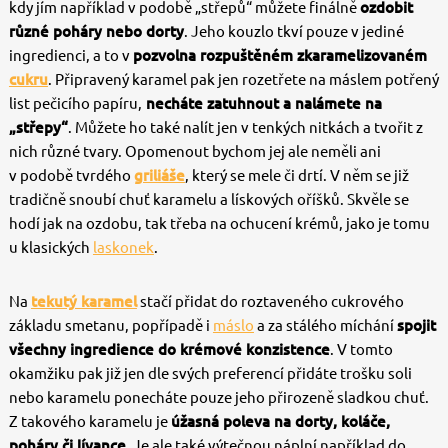
kdy jím například v podobě „střepů“ můžete finálně
ozdobit
různé poháry nebo dorty
. Jeho kouzlo tkví pouze v jediné
ingredienci, a to v
pozvolna rozpuštěném zkaramelizovaném
cukru
. Připravený karamel pak jen rozetřete na máslem potřený
list pečicího papíru,
necháte zatuhnout a nalámete na
„střepy“
. Můžete ho také nalít jen v tenkých nitkách a tvořit z
nich různé tvary. Opomenout bychom jej ale neměli ani
v podobě tvrdého
griliáše
, který se mele či drtí. V něm se již
tradičně snoubí chuť karamelu a lískových oříšků. Skvěle se
hodí jak na ozdobu, tak třeba na ochucení krémů, jako je tomu
u klasických
laskonek
.
Na
tekutý karamel
stačí přidat do roztaveného cukrového
základu smetanu, popřípadě i
máslo
a za stálého míchání
spojit
všechny ingredience do krémové konzistence
. V tomto
okamžiku pak již jen dle svých preferencí přidáte trošku soli
nebo karamelu ponecháte pouze jeho přirozeně sladkou chuť.
Z takového karamelu je
úžasná poleva na dorty, koláče,
poháry či lívance
. Je ale také výtečnou náplní například do