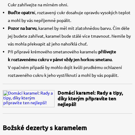
Cukr zahřívejte na mírném ohni.
Buďte opatrn
í, roztavený cukr dosahuje opravdu vysokých teplot
a mohl by vás nepříjemně popálit.
Pozor na barvu
, karamel by měl mít zlatohnědou barvu. Čím déle
jej budete zahřívat, karamel bude stálé více tmavnout. Nemile by
vás mohla překvapit až jeho nahořklá chuť.
Při přípravě krémového smetanového karamelu
přilívejte
k roztavenému cukru v pánvi vždy jen horkou smetanu
.
V opačném případě by mohlo dojít kvůli prudkému ochlazení
roztaveného cukru k jeho vystříknutí a mohl by vás popálit.
Domácí karamel: Rady a tipy,
díky kterým připravíte ten
nejlepší!
Božské dezerty s karamelem