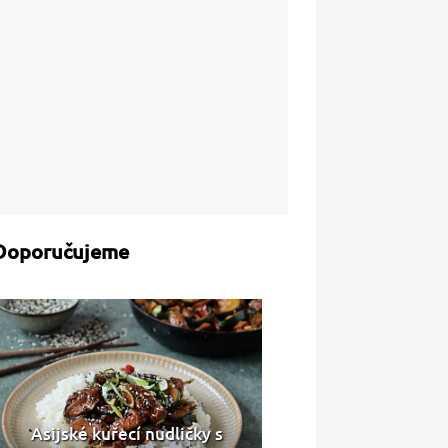
Doporučujeme
Asijské kuřecí nudličky s