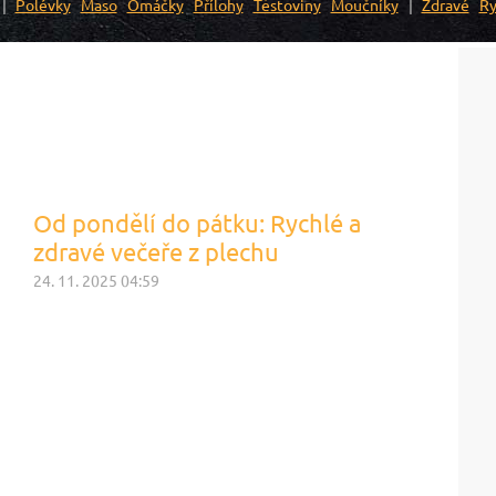
Polévky
Maso
Omáčky
Přílohy
Těstoviny
Moučníky
Zdravé
Ry
Od pondělí do pátku: Rychlé a
zdravé večeře z plechu
24. 11. 2025 04:59