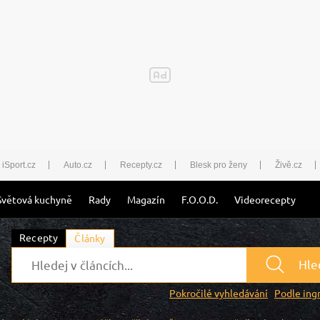
iSport.cz
Auto.cz
Recepty.cz
Blesk pro ženy
Živě.cz
Světová kuchyně
Rady
Magazín
F.O.O.D.
Videorecepty
Recepty
Články
Hle
Pokročilé vyhledávání
Podle ing