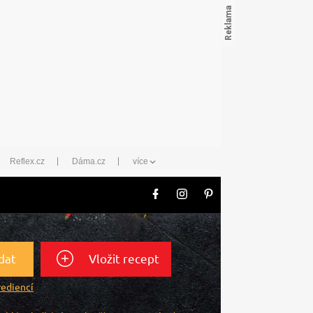
Reflex.cz
Dáma.cz
více
dat
Vložit recept
rediencí