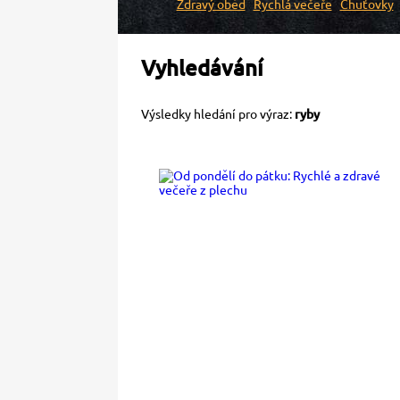
Zdravý oběd
Rychlá večeře
Chuťovky
Vyhledávání
Výsledky hledání pro výraz:
ryby