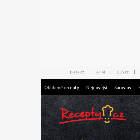
Blesk.cz
AHA!
E15.cz
Oblíbené recepty
Nejnovější
Suroviny