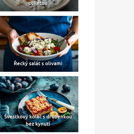
cuketou
Řecký salát s olivami
Švestkový koláč s drobenkou
bez kynutí