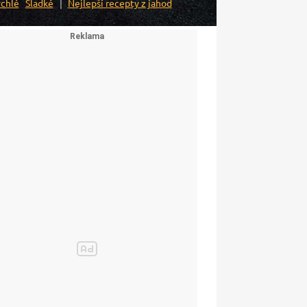
chlé
Sladké
Nejlepší recepty z jahod