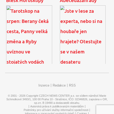
Blesk Horoskopy
Abecedazahrady
Šaty jako od návrháře?
Nestačí dítěti vzít mobil.
Těchto 20 seženete v
Psycholožka radí, jak ho
běžných řetězcích do
znovu naučit zabavit se
1000 korun
samo
Tarotskop na srpen:
Jste v lese za experta,
Berany čeká cesta, Panny
nebo si na houbaře jen
Inzerce
Redakce
RSS
velká změna a Ryby
hrajete? Otestujte se v
uvíznou ve stojatých ...
našem desateru
© 2001 - 2026 Copyright
CZECH NEWS CENTER a.s.
se sídlem náměstí Marie
Schmolkové 3493/1, 100 00 Praha 10 - Strašnice, IČO: 02346826, zapsána v OR,
sp.zn. B 19490 a dodavatelé obsahu.
Autorská práva k publikovaným materiálům
Podmínky pro užívání služby informační společnosti
Informace o zpracování osobních údajů
Cookies