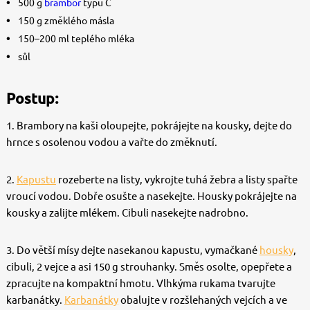
500 g
brambor
typu C
150 g změklého másla
150–200 ml teplého mléka
sůl
Postup:
1. Brambory na kaši oloupejte, pokrájejte na kousky, dejte do
hrnce s osolenou vodou a vařte do změknutí.
2.
Kapustu
rozeberte na listy, vykrojte tuhá žebra a listy spařte
vroucí vodou. Dobře osušte a nasekejte. Housky pokrájejte na
kousky a zalijte mlékem. Cibuli nasekejte nadrobno.
3. Do větší mísy dejte nasekanou kapustu, vymačkané
housky
,
cibuli, 2 vejce a asi 150 g strouhanky. Směs osolte, opepřete a
zpracujte na kompaktní hmotu. Vlhkýma rukama tvarujte
karbanátky.
Karbanátky
obalujte v rozšlehaných vejcích a ve