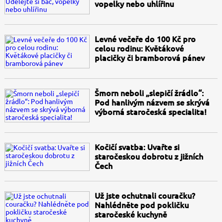
vopelky nebo uhlířinu
Levné večeře do 100 Kč pro
celou rodinu: Květákové
placičky či bramborová pánev
Šmorn neboli „slepičí žrádlo“:
Pod hanlivým názvem se skrývá
výborná staročeská specialita!
Kočičí svatba: Uvařte si
staročeskou dobrotu z jižních
Čech
Už jste ochutnali couračku?
Nahlédněte pod pokličku
staročeské kuchyně