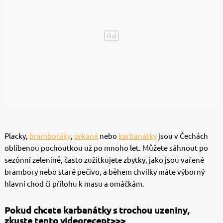
Placky,
bramboráky
,
sekaná
nebo
karbanátky
jsou v Čechách
oblíbenou pochoutkou už po mnoho let. Můžete sáhnout po
sezónní zelenině, často zužitkujete zbytky, jako jsou vařené
brambory nebo staré pečivo, a během chvilky máte výborný
hlavní chod či přílohu k masu a omáčkám.
Pokud chcete karbanátky s trochou uzeniny,
zkuste tento videorecept>>>