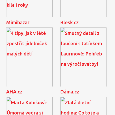
Mimibazar
Blesk.cz
Největší módní přešlapy
7 ikonických kousků,
po čtyřicítce: Tyto 3
které vám budou slušet
kousky vám přidají kila i
ve 20 i v 60 letech
roky
AHA.cz
Dáma.cz
4 tipy, jak v létě zpestřit
Smutný detail z loučení s
jídelníček malých dětí
tatínkem Laurinové:
Pohřeb na výročí svatby!