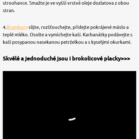
strouhance. Smažte je ve vyšší vrstvě oleje dozlatova z obou
stran.
4.
Brambory
slijte, rozšťouchejte, přidejte pokrájené máslo a
teplé mléko. Osolte a vymíchejte kaši. Karbanátky podávejte s
kaší posypanou nasekanou petrželkou a s kyselými okurkami.
Skvělé a jednoduché jsou i brokolicové placky>>>