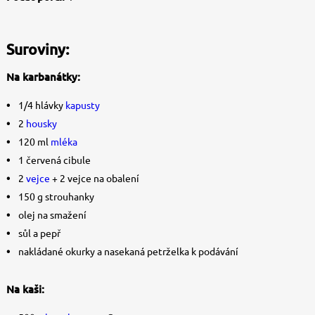
Suroviny:
Na karbanátky:
1/4 hlávky
kapusty
2
housky
120 ml
mléka
1 červená cibule
2
vejce
+ 2 vejce na obalení
150 g strouhanky
olej na smažení
sůl a pepř
nakládané okurky a nasekaná petrželka k podávání
Na kaši: