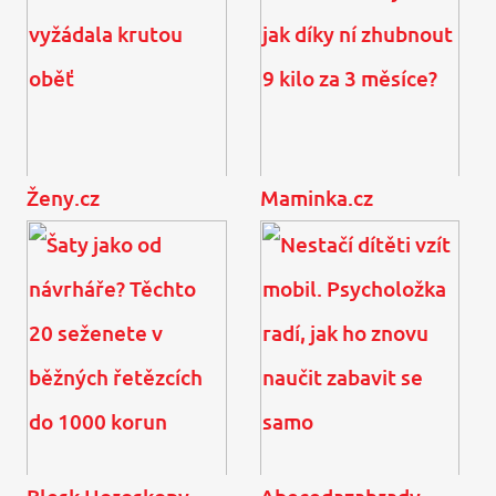
Ženy.cz
Maminka.cz
Marta Kubišová: Úmorná
Zlatá dietní hodina: Co to
vedra si vyžádala krutou
je a jak díky ní zhubnout
oběť
9 kilo za 3 měsíce?