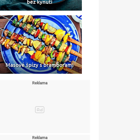
bez kynutí
Masové špízy s bramborami