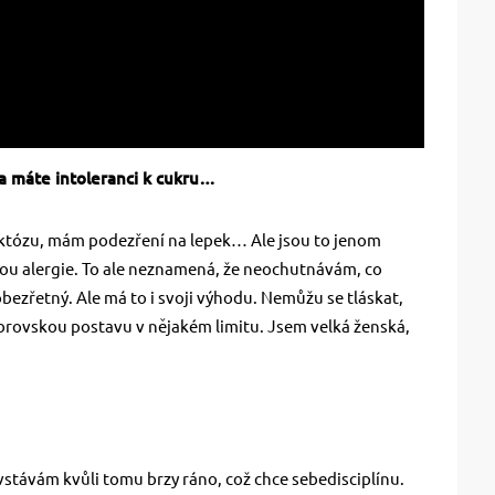
a máte intoleranci k cukru…
 laktózu, mám podezření na lepek… Ale jsou to jenom
sou alergie. To ale neznamená, že neochutnávám, co
bezřetný. Ale má to i svoji výhodu. Nemůžu se tláskat,
rovskou postavu v nějakém limitu. Jsem velká ženská,
 vstávám kvůli tomu brzy ráno, což chce sebedisciplínu.