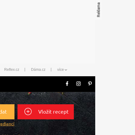
Reflex.cz
Dáma.cz
více
dat
Vložit recept
rediencí