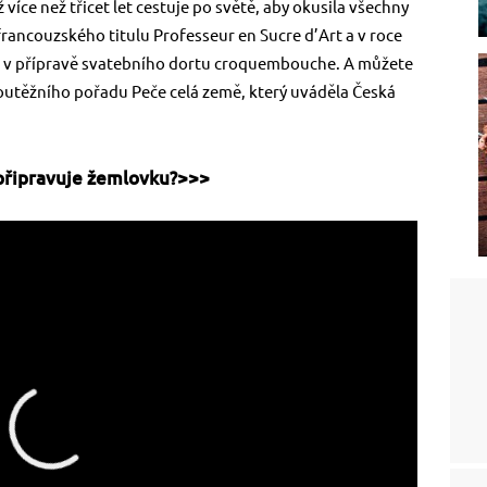
 více než třicet let cestuje po světě, aby okusila všechny
 francouzského titulu Professeur en Sucre d’Art a v roce
íže v přípravě svatebního dortu croquembouche. A můžete
 soutěžního pořadu Peče celá země, který uváděla Česká
 připravuje žemlovku?>>>