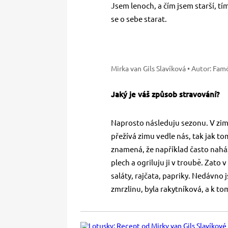
Jsem lenoch, a čím jsem starší, tím
se o sebe starat.
Mirka van Gils Slavíková
• Autor: Fam
Jaký je váš způsob stravování?
Naprosto následuju sezonu. V zimě
přežívá zimu vedle nás, tak jak to
znamená, že například často naház
plech a ogriluju ji v troubě. Zato 
saláty, rajčata, papriky. Nedávno 
zmrzlinu, byla rakytníková, a k to