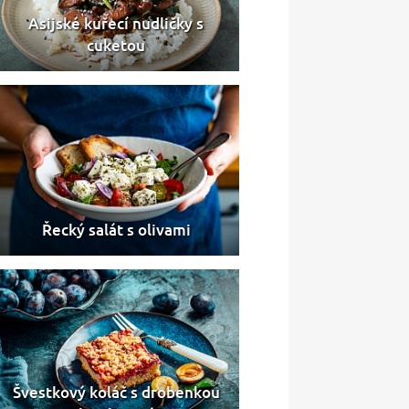
Asijské kuřecí nudličky s
cuketou
Řecký salát s olivami
Švestkový koláč s drobenkou