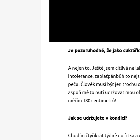
Je pozoruhodné, že jako cukrářk
A nejen to. Ještě jsem citlivá na
intolerance, zaplaťpánbůh to nej
peču. Člověk musí být jen trochu o
aspoň mě to nutí udržovat mou ob
měřím 180 centimetrů!
Jak se udržujete v kondici?
Chodím čtyřikrát týdně do fitka a