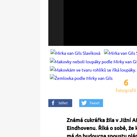
6
fotografií
Sdílet
Tweet
Známá cukrářka žila v Jižní 
Eindhovenu. Říká o sobě, že kd
má do budoucna spoustu plá