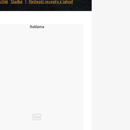
chlé
Sladké
Nejlepší recepty z jahod