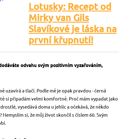
Lotusky: Recept od
Mirky van Gils
Slavíkové je láska na
první křupnutí!
dodáváte odvahu svým pozitivním vyzařováním,
ě uzavírá a tlačí. Podle mě je opak pravdou - černá
ětě si připadám velmi komfortně. Proč mám vypadat jako
odrostlé, vysedává doma u jehlic a očekává, že někdo
it? Nemyslím si, že můj život skončil s číslem 60. Svým
bí.