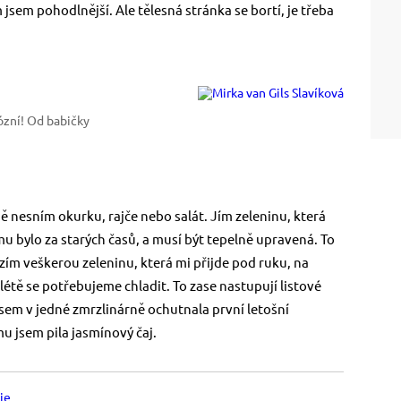
 jsem pohodlnější. Ale tělesná stránka se bortí, je třeba
ózní! Od babičky
 nesním okurku, rajče nebo salát. Jím zeleninu, která
mu bylo za starých časů, a musí být tepelně upravená. To
ím veškerou zeleninu, která mi přijde pod ruku, na
v létě se potřebujeme chladit. To zase nastupují listové
jsem v jedné zmrzlinárně ochutnala první letošní
mu jsem pila jasmínový čaj.