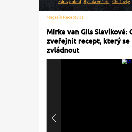
Zdravý oběd
Rychlá večeře
Chuťovky
Magazín Recepty.cz
Mirka van Gils Slavíková:
zveřejnit recept, který s
zvládnout