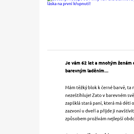
Je vám 62 let a mnohým ženám 
barevným laděním…
Mám těžký blok k černé barvě, ta m
nezeštíhluje! Zato v barevném sv
zapšklá stará paní, která má děti 
zazvoní u dveří a přijde ji navštív
způsobem prožívám nejlepší obdo