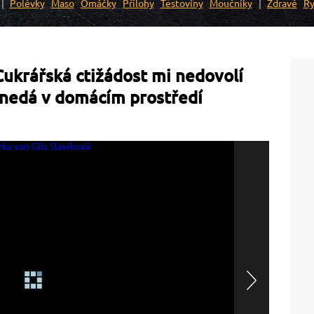
Polévky
Maso
Omáčky
Přílohy
Těstoviny
Moučníky
Zdravé
Ry
 Cukrářská ctižádost mi nedovolí
e nedá v domácím prostředí