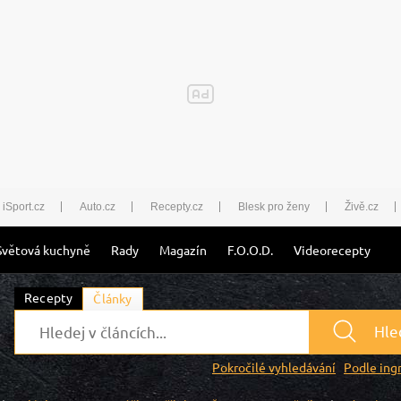
iSport.cz
Auto.cz
Recepty.cz
Blesk pro ženy
Živě.cz
Světová kuchyně
Rady
Magazín
F.O.O.D.
Videorecepty
Recepty
Články
Hle
Pokročilé vyhledávání
Podle ing