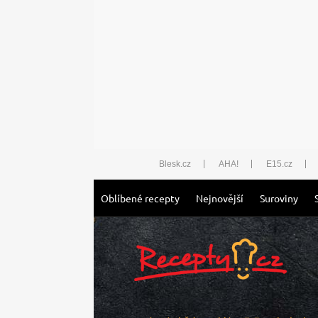
Blesk.cz
AHA!
E15.cz
Oblíbené recepty
Nejnovější
Suroviny