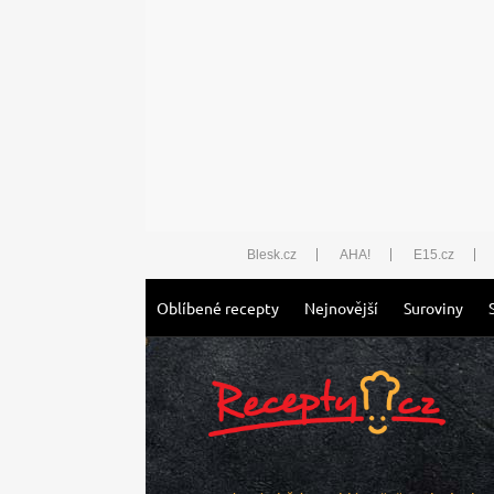
Blesk.cz
AHA!
E15.cz
Oblíbené recepty
Nejnovější
Suroviny