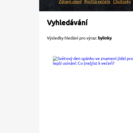
Zdravý oběd
Rychlá večeře
Chuťovky
Vyhledávání
Výsledky hledání pro výraz:
bylinky