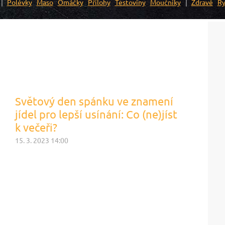
Polévky
Maso
Omáčky
Přílohy
Těstoviny
Moučníky
Zdravé
Ry
Světový den spánku ve znamení
jídel pro lepší usínání: Co (ne)jíst
k večeři?
15. 3. 2023 14:00