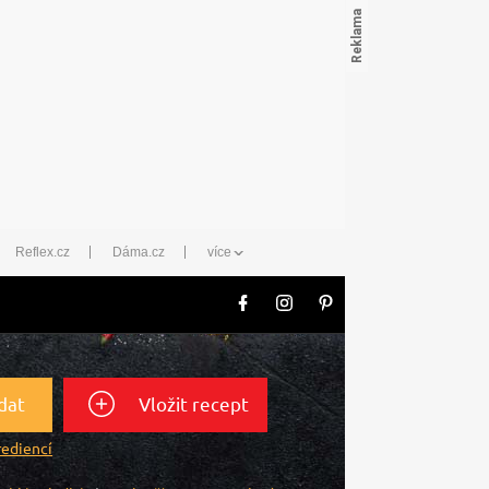
Reflex.cz
Dáma.cz
více
dat
Vložit recept
rediencí