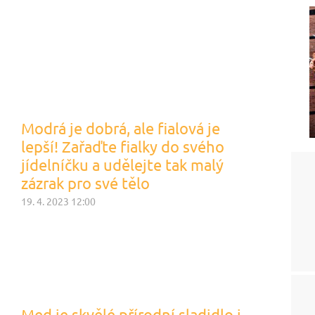
Modrá je dobrá, ale fialová je
lepší! Zařaďte fialky do svého
jídelníčku a udělejte tak malý
zázrak pro své tělo
19. 4. 2023 12:00
Med je skvělé přírodní sladidlo i