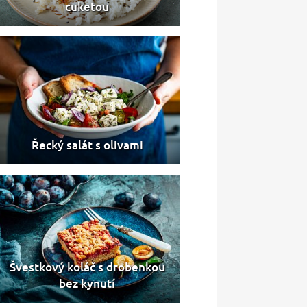
cuketou
Řecký salát s olivami
Švestkový koláč s drobenkou
bez kynutí