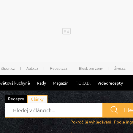
iSport.cz
Auto.cz
Recepty.cz
Blesk pro ženy
Živě.cz
Světová kuchyně
Rady
Magazín
F.O.O.D.
Videorecepty
Recepty
Články
Hle
Pokročilé vyhledávání
Podle ing