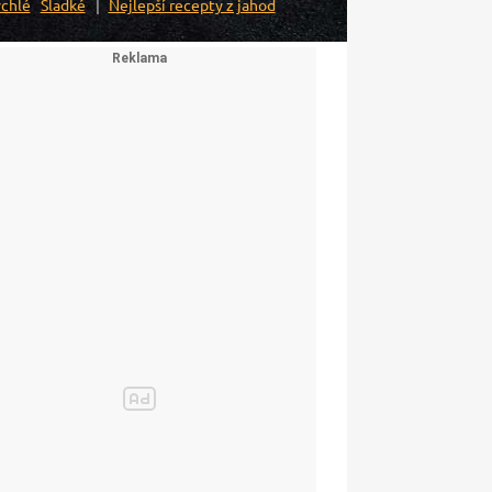
chlé
Sladké
Nejlepší recepty z jahod