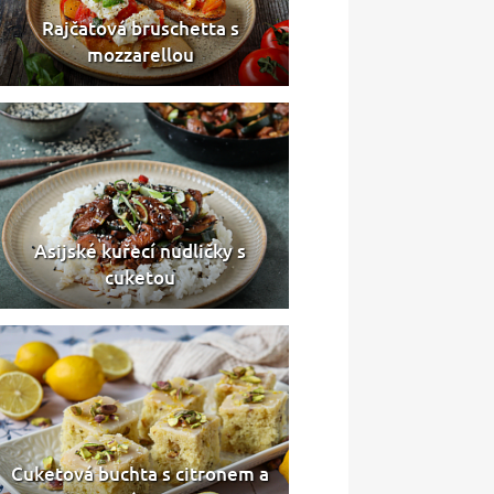
Rajčatová bruschetta s
mozzarellou
Asijské kuřecí nudličky s
cuketou
Cuketová buchta s citronem a