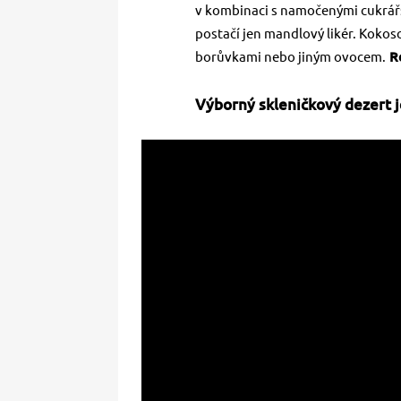
v kombinaci s namočenými cukrářs
postačí jen mandlový likér. Kokos
borůvkami nebo jiným ovocem.
Re
Výborný skleničkový dezert j