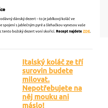
čce
odávný dánský dezert – to je jablkový koláč ve
ve spojení s jablečným pyré a šlehačkou vynesou vaše
 tento božský dezert voní skořicí.
Recept najdete
ZDE
.
Italský koláč ze tří
surovin budete
milovat.
Nepotřebujete na
něj mouku ani
máslo!