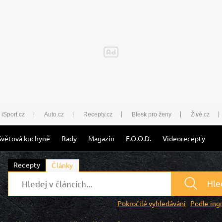
iSport.cz
Auto.cz
Recepty.cz
Blesk pro ženy
Živě.cz
Světová kuchyně
Rady
Magazín
F.O.O.D.
Videorecepty
Recepty
Články
Hle
Pokročilé vyhledávání
Podle ing