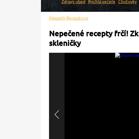
Zdravý oběd
Rychlá večeře
Chuťovky
Magazín Recepty.cz
Nepečené recepty frčí! Zk
skleničky