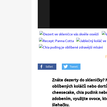
f
Sdílet
Tweet
Znáte dezerty do skleničky? 
oblíbených koláčů nebo dortů
cheesecake, chia pudink nebo
zdobením, využijte ovoce, kt
šlehačku.