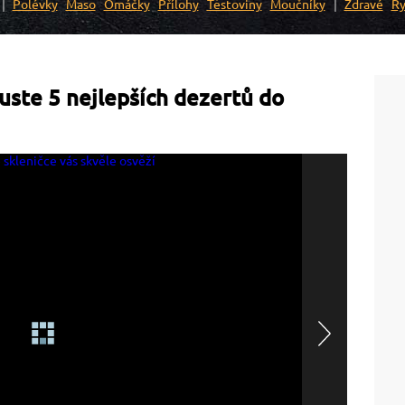
Polévky
Maso
Omáčky
Přílohy
Těstoviny
Moučníky
Zdravé
Ry
uste 5 nejlepších dezertů do