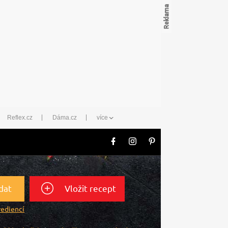
Reflex.cz
Dáma.cz
více
dat
Vložit recept
rediencí