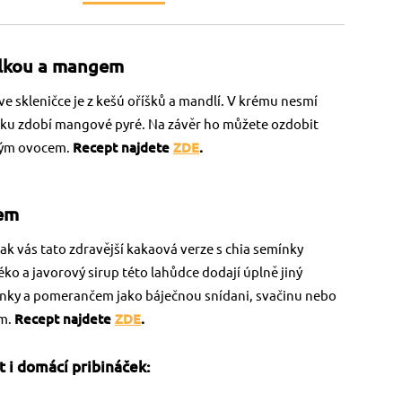
ilkou a mangem
e skleničce je z kešú oříšků a mandlí. V krému nesmí
tíku zdobí mangové pyré. Na závěr ho můžete ozdobit
iným ovocem.
Recept najdete
ZDE
.
čem
ak vás tato zdravější kakaová verze s chia semínky
o a javorový sirup této lahůdce dodají úplně jiný
ínky a pomerančem jako báječnou snídani, svačinu nebo
em.
Recept najdete
ZDE
.
t i domácí pribináček: