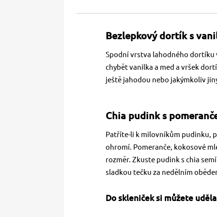
Bezlepkový dortík s van
Spodní vrstva lahodného dortíku v
chybět vanilka a med a vršek dor
ještě jahodou nebo jakýmkoliv j
Chia pudink s pomeran
Patříte-li k milovníkům pudinku, p
ohromí. Pomeranče, kokosové mlék
rozměr. Zkuste pudink s chia sem
sladkou tečku za nedělním oběd
Do skleniček si můžete uděla