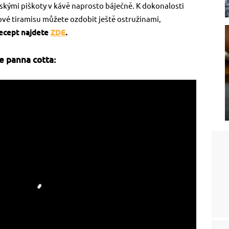
kými piškoty v kávě naprosto báječně. K dokonalosti
ové tiramisu můžete ozdobit ještě ostružinami,
cept najdete
ZDE
.
e panna cotta: