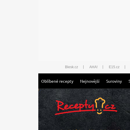
Blesk.cz
AHA!
E15.cz
Oblíbené recepty
Nejnovější
Suroviny