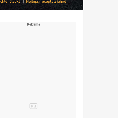
chlé
Sladké
Nejlepší recepty z jahod