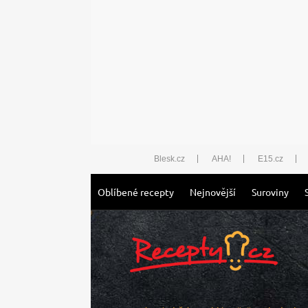
Blesk.cz
AHA!
E15.cz
Oblíbené recepty
Nejnovější
Suroviny