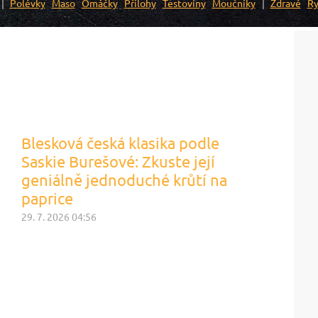
Polévky
Maso
Omáčky
Přílohy
Těstoviny
Moučníky
Zdravé
Ry
Blesková česká klasika podle
Saskie Burešové: Zkuste její
geniálně jednoduché krůtí na
paprice
29. 7. 2026 04:56