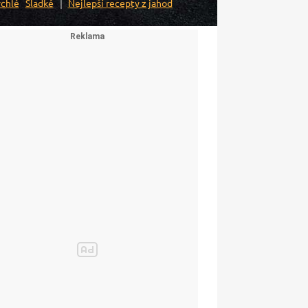
chlé
Sladké
Nejlepší recepty z jahod