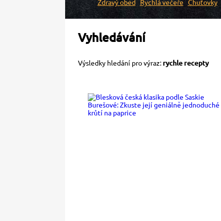
Zdravý oběd
Rychlá večeře
Chuťovky
Vyhledávání
Výsledky hledání pro výraz:
rychle recepty