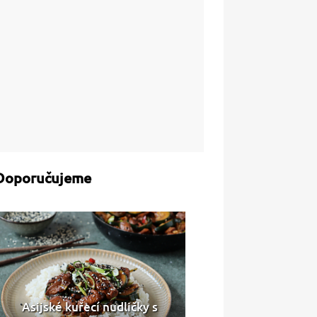
Doporučujeme
Asijské kuřecí nudličky s