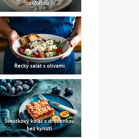
cuketou
Řecký salát s olivami
Švestkový koláč s drobenkou
bez kynutí