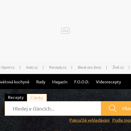
iSport.cz
Auto.cz
Recepty.cz
Blesk pro ženy
Živě.cz
Světová kuchyně
Rady
Magazín
F.O.O.D.
Videorecepty
Recepty
Články
Hle
Pokročilé vyhledávání
Podle ing