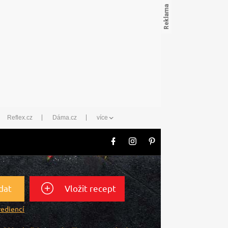
Reflex.cz
Dáma.cz
více
dat
Vložit recept
rediencí