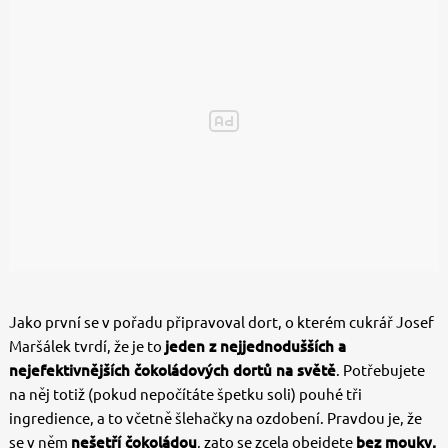
Jako první se v pořadu připravoval dort, o kterém cukrář Josef
Maršálek tvrdí, že je to
jeden z nejjednodušších a
nejefektivnějších čokoládových dortů na světě
. Potřebujete
na něj totiž (pokud nepočítáte špetku soli) pouhé tři
ingredience, a to včetně šlehačky na ozdobení. Pravdou je, že
se v něm
nešetří čokoládou
, zato se zcela obejdete
bez mouky,