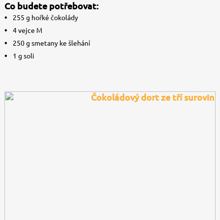
Co budete potřebovat:
255 g hořké čokolády
4 vejce M
250 g smetany ke šlehání
1 g soli