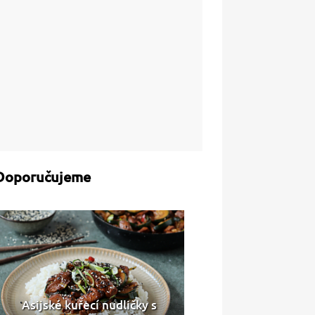
Doporučujeme
Asijské kuřecí nudličky s