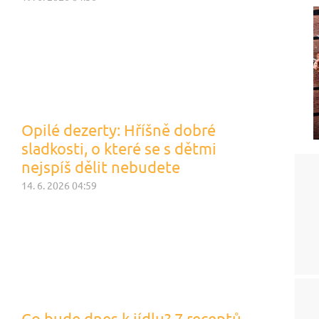
Opilé dezerty: Hříšně dobré
sladkosti, o které se s dětmi
nejspíš dělit nebudete
14. 6. 2026 04:59
Co bude dnes k jídlu? 7 receptů