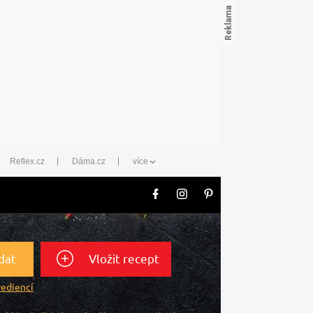
Reflex.cz
Dáma.cz
více
dat
Vložit recept
rediencí