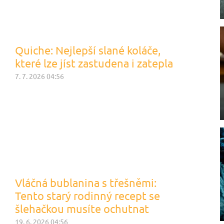
Quiche: Nejlepší slané koláče,
které lze jíst zastudena i zatepla
7. 7. 2026 04:56
Vláčná bublanina s třešněmi:
Tento starý rodinný recept se
šlehačkou musíte ochutnat
19. 6. 2026 04:56