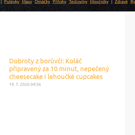
Polévky
Maso
Omáčky
Přílohy
Těstoviny
Moučníky
Zdravé
Ry
Dobroty z borůvčí: Koláč
připravený za 10 minut, nepečený
cheesecake i lehoučké cupcakes
19. 7. 2026 04:56