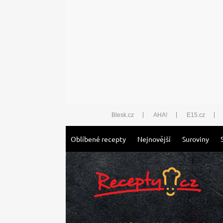
Blesk.cz
AHA!
E15.cz
Oblíbené recepty
Nejnovější
Suroviny