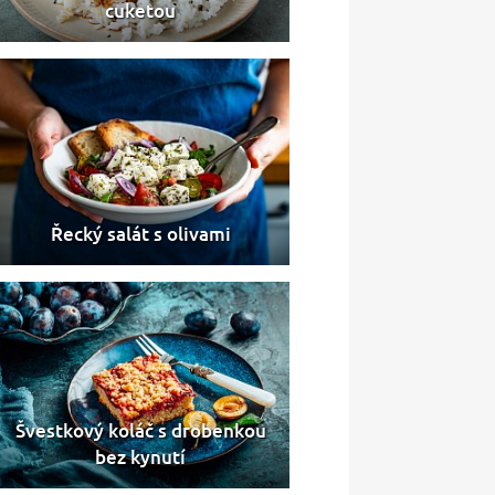
cuketou
Řecký salát s olivami
Švestkový koláč s drobenkou
bez kynutí