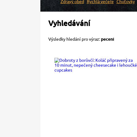
Zdravý oběd
Rychlá večeře
Chuťovky
Vyhledávání
Výsledky hledání pro výraz:
peceni