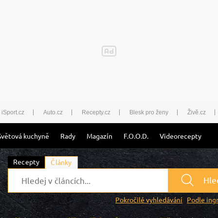
iSport.cz
Auto.cz
Recepty.cz
Blesk pro ženy
Živě.cz
Světová kuchyně
Rady
Magazín
F.O.O.D.
Videorecepty
Recepty
Články
Hle
Pokročilé vyhledávání
Podle ing