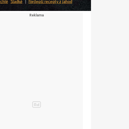
chlé
Sladké
Nejlepší recepty z jahod