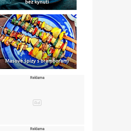
bez kynutí
Masové špízy s bramborami