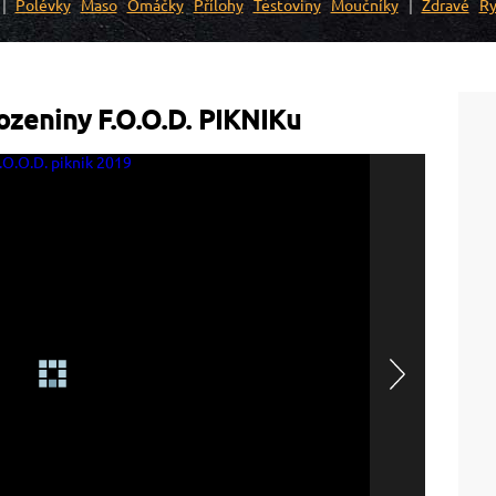
Polévky
Maso
Omáčky
Přílohy
Těstoviny
Moučníky
Zdravé
Ry
ozeniny F.O.O.D. PIKNIKu