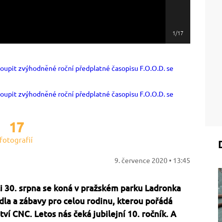
1/17
17
fotografií
9. července 2020 • 13:45
i 30. srpna se koná v pražském parku Ladronka
ídla a zábavy pro celou rodinu, kterou pořádá
tví CNC. Letos nás čeká jubilejní 10. ročník. A