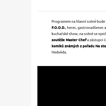
Programem na hlavní scéně bude 
F.O.O.D.
, herec, gastronadšenec 
kuchařské show, na scéně se vystř
soutěže Master Chef
a zástupci 
komiků známých z pořadu Na sto
Nedvěda.