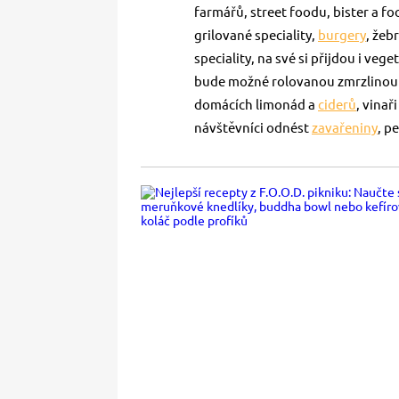
farmářů, street foodu, bister a f
grilované speciality,
burgery
, žeb
speciality, na své si přijdou i vege
bude možné rolovanou zmrzlinou č
domácích limonád a
ciderů
, vinař
návštěvníci odnést
zavařeniny
, p