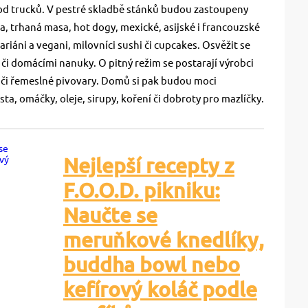
ood trucků. V pestré skladbě stánků budou zastoupeny
ra, trhaná masa, hot dogy, mexické, asijské i francouzské
tariáni a vegani, milovníci sushi či cupcakes. Osvěžit se
i domácími nanuky. O pitný režim se postarají výrobci
i či řemeslné pivovary. Domů si pak budou moci
esta, omáčky, oleje, sirupy, koření či dobroty pro mazlíčky.
Nejlepší recepty z
F.O.O.D. pikniku:
Naučte se
meruňkové knedlíky,
buddha bowl nebo
kefírový koláč podle