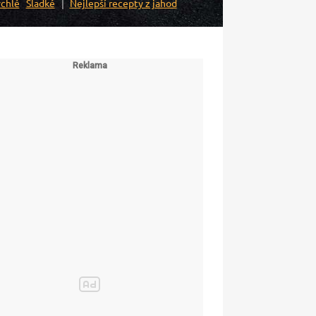
chlé
Sladké
Nejlepší recepty z jahod