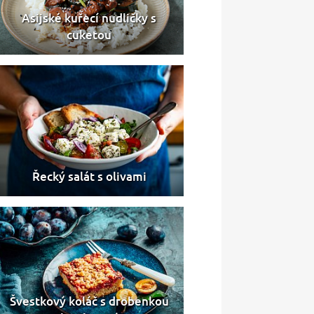
Asijské kuřecí nudličky s
cuketou
Řecký salát s olivami
Švestkový koláč s drobenkou