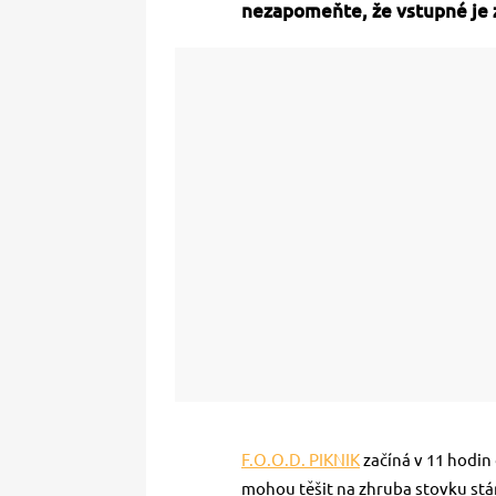
nezapomeňte, že vstupné je
F.O.O.D. PIKNIK
začíná v 11 hodin
mohou těšit na zhruba stovku st