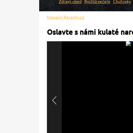
Zdravý oběd
Rychlá večeře
Chuťovky
Magazín Recepty.cz
Oslavte s námi kulaté nar