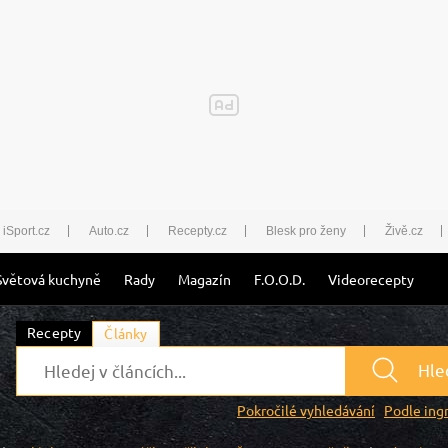
iSport.cz
Auto.cz
Recepty.cz
Blesk pro ženy
Živě.cz
Světová kuchyně
Rady
Magazín
F.O.O.D.
Videorecepty
Recepty
Články
Hle
Pokročilé vyhledávání
Podle ing