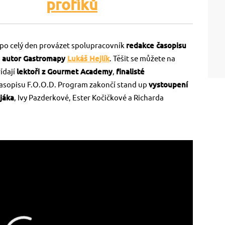
profíků
po celý den provázet spolupracovník
redakce časopisu
a
autor Gastromapy
Lukáš Hejlík
. Těšit se můžete na
ídají
lektoři z Gourmet Academy
,
finalisté
časopisu F.O.O.D. Program zakončí stand up
vystoupení
jáka
, Ivy Pazderkové, Ester Kočičkové a Richarda