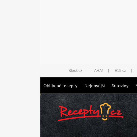
Blesk.cz
AHA!
E15.cz
Oblíbené recepty
Nejnovější
Suroviny