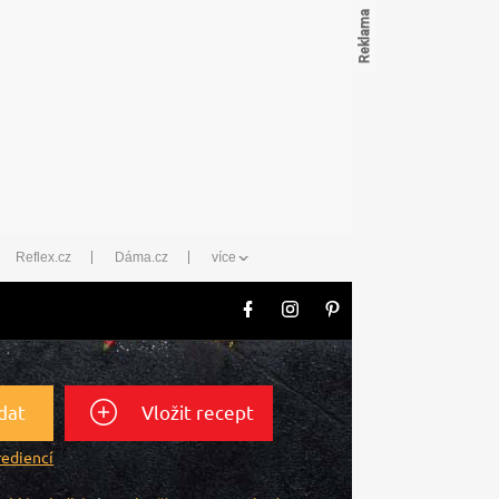
Reflex.cz
Dáma.cz
více
dat
Vložit recept
rediencí