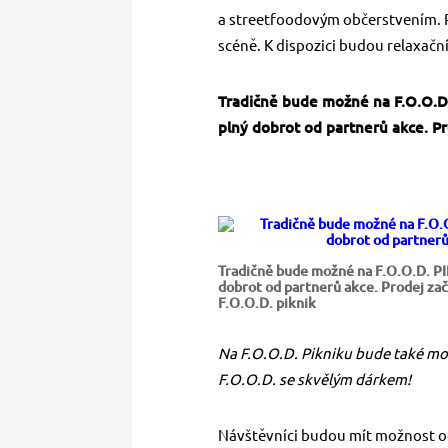
a streetfoodovým občerstvením. 
scéně. K dispozici budou relaxačn
Tradičně bude možné na F.O.O.D.
plný dobrot od partnerů akce. Pr
Tradičně bude možné na F.O.O.D. PI
dobrot od partnerů akce. Prodej zač
F.O.O.D. piknik
Na F.O.O.D. Pikniku bude také m
F.O.O.D. se skvělým dárkem!
Návštěvníci budou mít možnost oc