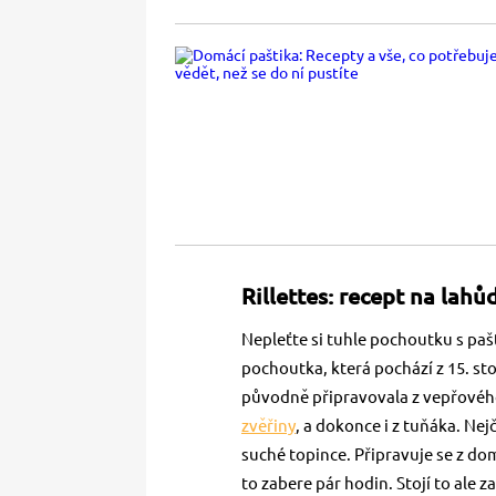
Rillettes: recept na lahů
Nepleťte si tuhle pochoutku s paš
pochoutka, která pochází z 15. stol
původně připravovala z vepřového 
zvěřiny
, a dokonce i z tuňáka. Ne
suché topince. Připravuje se z do
to zabere pár hodin. Stojí to ale 