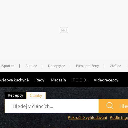
iSport.cz
Auto.cz
Recepty.cz
Blesk pro ženy
Živě.cz
Světová kuchyně
Rady
Magazín
F.O.O.D.
Videorecepty
Recepty
Články
Hle
Pokročilé vyhledávání
Podle ing