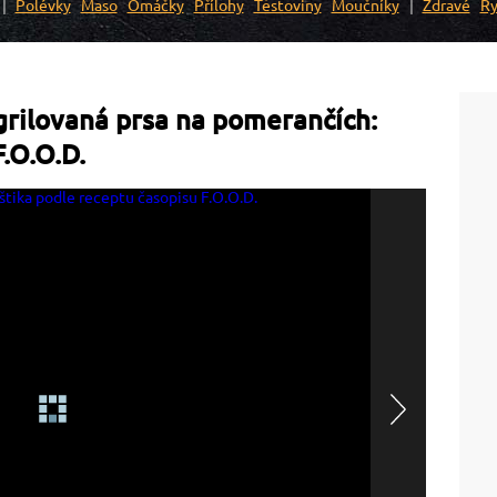
Polévky
Maso
Omáčky
Přílohy
Těstoviny
Moučníky
Zdravé
Ry
i grilovaná prsa na pomerančích:
.O.O.D.