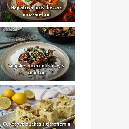
Rajčatová bruschetta s
mozzarellou
Asijské kuřecí nudličky s
cuketou
Cuketová buchta s citronem a