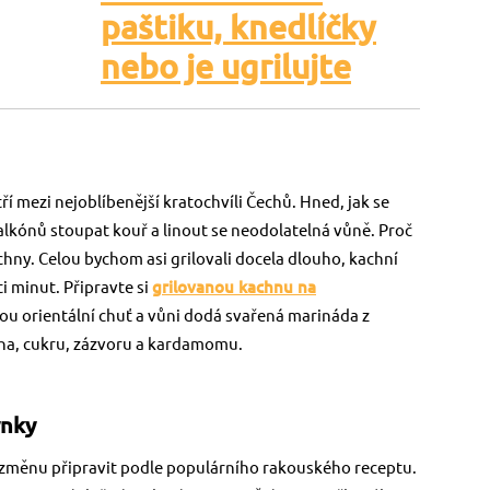
paštiku, knedlíčky
nebo je ugrilujte
tří mezi nejoblíbenější kratochvíli Čechů. Hned, jak se
balkónů stoupat kouř a linout se neodolatelná vůně. Proč
kachny. Celou bychom asi grilovali docela dlouho, kachní
i minut. Připravte si
grilovanou kachnu na
ou orientální chuť a vůni dodá svařená marináda z
na, cukru, zázvoru a kardamomu.
ýnky
 změnu připravit podle populárního rakouského receptu.