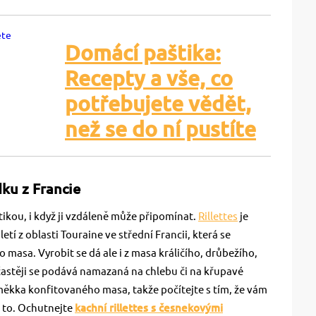
Domácí paštika:
Recepty a vše, co
potřebujete vědět,
než se do ní pustíte
dku z Francie
tikou, i když ji vzdáleně může připomínat.
Rillettes
je
etí z oblasti Touraine ve střední Francii, která se
masa. Vyrobit se dá ale i z masa králičího, drůbežího,
jčastěji se podává namazaná na chlebu či na křupavé
měkka konfitovaného masa, takže počítejte s tím, že vám
za to. Ochutnejte
kachní rillettes s česnekovými