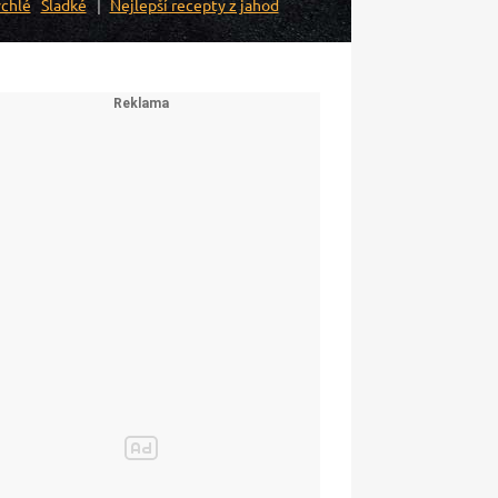
chlé
Sladké
Nejlepší recepty z jahod