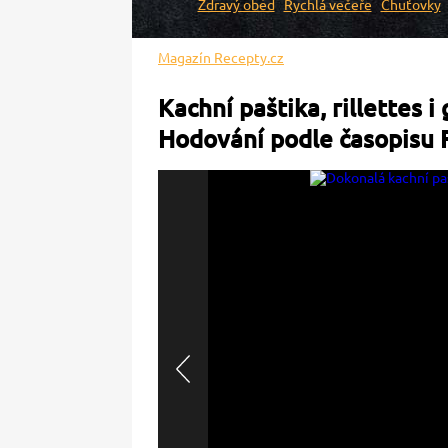
Zdravý oběd
Rychlá večeře
Chuťovky
Magazín Recepty.cz
Kachní paštika, rillettes 
Hodování podle časopisu F