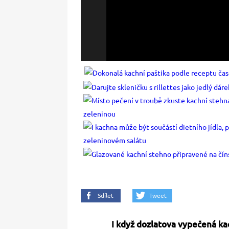
Sdílet
Tweet
I když dozlatova vypečená ka