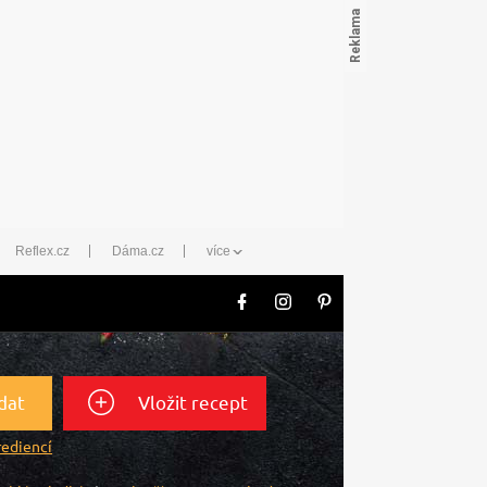
Reflex.cz
Dáma.cz
více
dat
Vložit recept
rediencí