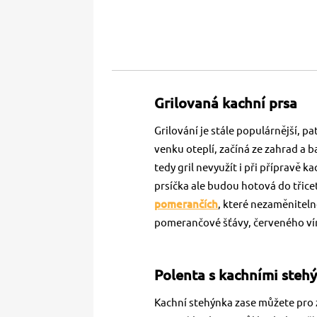
Grilovaná kachní prsa
Grilování je stále populárnější, pa
venku oteplí, začíná ze zahrad a 
tedy gril nevyužít i při přípravě 
prsíčka ale budou hotová do třicet
pomerančích
, které nezaměniteln
pomerančové šťávy, červeného ví
Polenta s kachními steh
Kachní stehýnka zase můžete pro