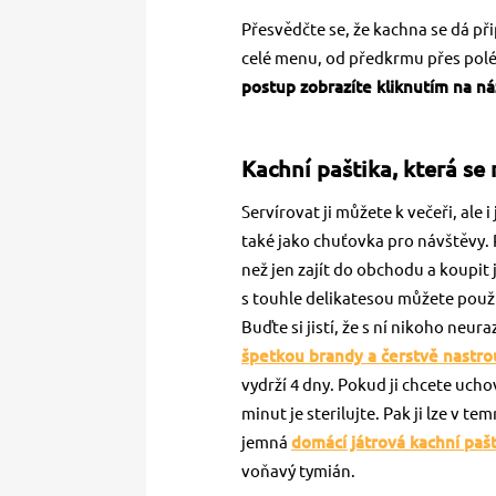
Přesvědčte se, že kachna se dá př
celé menu, od předkrmu přes polév
postup zobrazíte kliknutím na n
Kachní paštika, která se
Servírovat ji můžete k večeři, ale
také jako chuťovka pro návštěvy. 
než jen zajít do obchodu a koupit j
s touhle delikatesou můžete použít
Buďte si jistí, že s ní nikoho neura
špetkou brandy a čerstvě nast
vydrží 4 dny. Pokud ji chcete ucho
minut je sterilujte. Pak ji lze v t
jemná
domácí játrová kachní pašt
voňavý tymián.