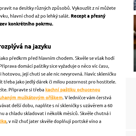
ipravit na desítky různých způsobů. Vykouzlit z ní můžete
ku, hlavní chod až po lehký salát.
Recept a přesný
ázev konkrétního pokrmu.
 rozplývá na jazyku
 i jako předkrm před hlavním chodem. Skvěle se však hodí
Příprava domácí paštiky sice vyžaduje o něco víc času,
i hotovou, její chuti se ale nic nevyrovná. Navíc skleničku
 třeba jako jedlý dárek či milou pozornost pro hostitele.
zíte. Připravte si třeba
kachní paštiku ochucenou
rouhaným muškátovým oříškem
. V ledničce vám čerstvá
vávat delší dobu, naplňte s ní skleničky s uzávěrem a 60
emnu a chladu skladovat i několik měsíců. Skvěle chutná i
ika
, v níž chuť jater skvěle doplňují portské víno a