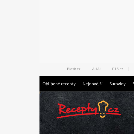
Blesk.cz
AHA!
E15.cz
Oblíbené recepty
Nejnovější
Suroviny