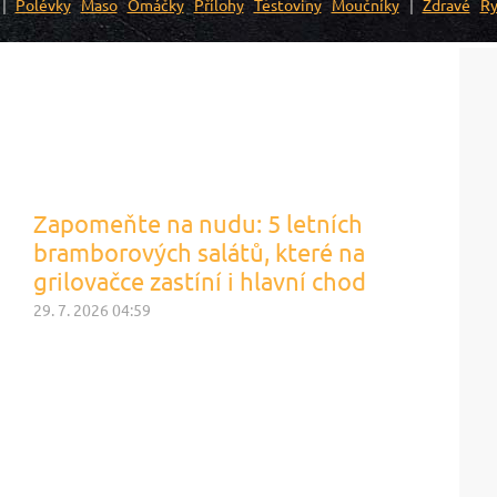
Polévky
Maso
Omáčky
Přílohy
Těstoviny
Moučníky
Zdravé
Ry
Zapomeňte na nudu: 5 letních
bramborových salátů, které na
grilovačce zastíní i hlavní chod
29. 7. 2026 04:59