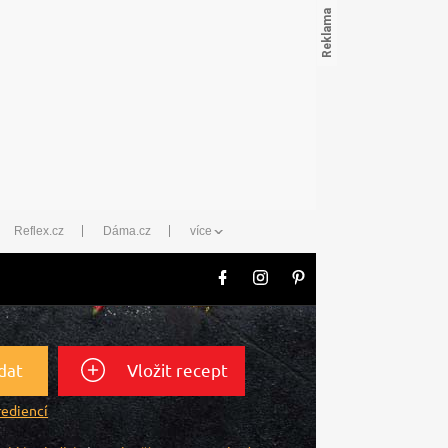
Reflex.cz
Dáma.cz
více
dat
Vložit recept
rediencí