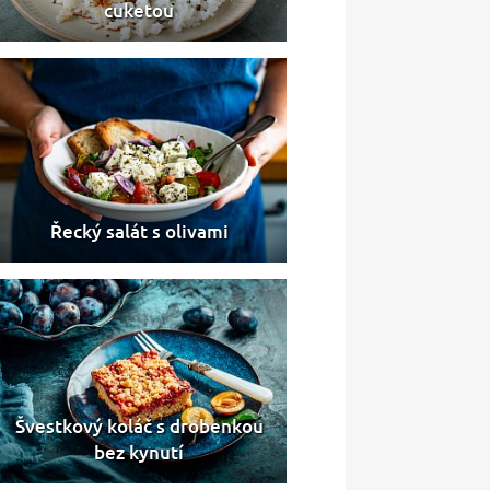
cuketou
Řecký salát s olivami
Švestkový koláč s drobenkou
bez kynutí