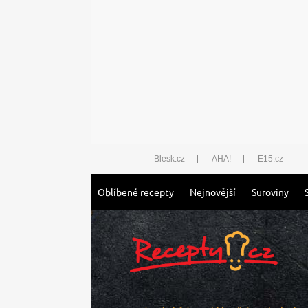
Blesk.cz
AHA!
E15.cz
Oblíbené recepty
Nejnovější
Suroviny