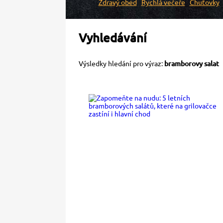
Zdravý oběd
Rychlá večeře
Chuťovky
Vyhledávání
Výsledky hledání pro výraz:
bramborovy salat