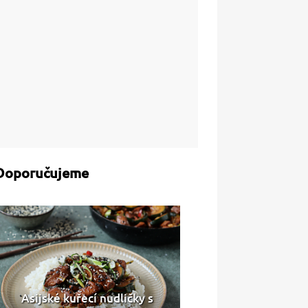
Doporučujeme
Asijské kuřecí nudličky s