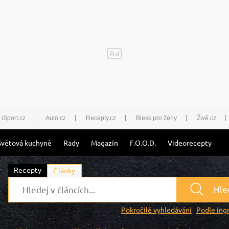
iSport.cz
Auto.cz
Recepty.cz
Blesk pro ženy
Živě.cz
Světová kuchyně
Rady
Magazín
F.O.O.D.
Videorecepty
Recepty
Články
Hle
Pokročilé vyhledávání
Podle ing