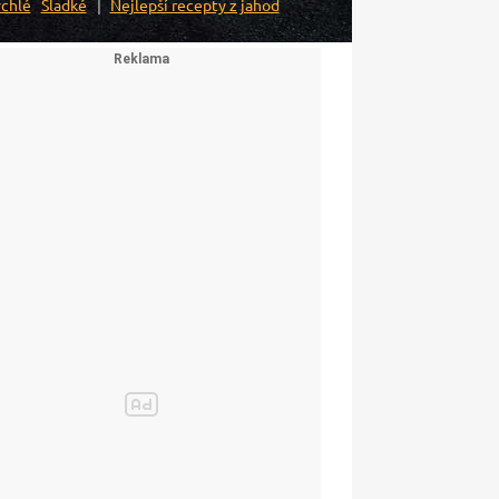
chlé
Sladké
Nejlepší recepty z jahod