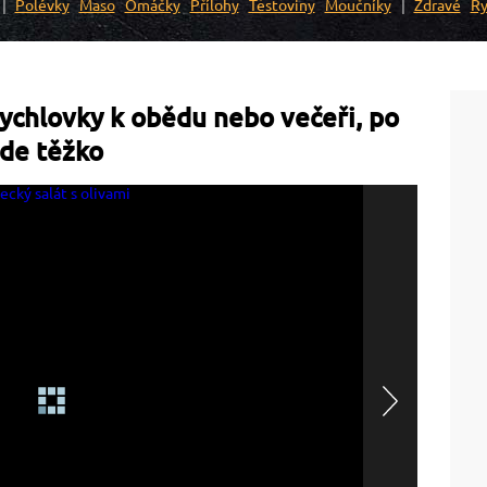
Polévky
Maso
Omáčky
Přílohy
Těstoviny
Moučníky
Zdravé
Ry
Rychlovky k obědu nebo večeři, po
de těžko