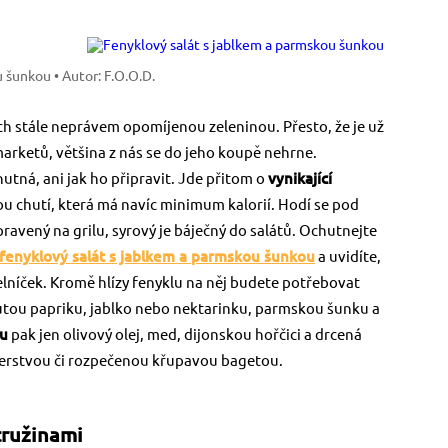
u šunkou
• Autor: F.O.O.D.
ch stále neprávem opomíjenou zeleninou. Přesto, že je už
arketů, většina z nás se do jeho koupě nehrne.
utná, ani jak ho připravit. Jde přitom o
vynikající
ou chutí, která má navíc minimum kalorií. Hodí se pod
ravený na grilu, syrový je báječný do salátů. Ochutnejte
fenyklový salát s jablkem a parmskou šunkou
a uvidíte,
ídelníček. Kromě hlízy fenyklu na něj budete potřebovat
žlutou papriku, jablko nebo nektarinku, parmskou šunku a
ku
pak jen olivový olej, med, dijonskou hořčici a drcená
čerstvou či rozpečenou křupavou bagetou.
tružinami