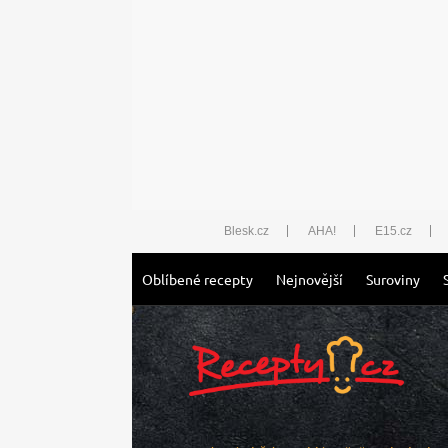
Blesk.cz
AHA!
E15.cz
Oblíbené recepty
Nejnovější
Suroviny