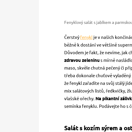
Fenyklový salát s jablkem a parmsko
Čerstvý
fenykl
je v našich končiná
běžně k dostání ve většině superm
Důvodem je fakt, že nevíme, jak ch
zdravou zeleninu
s mírně nasládl
maso, skvěle chutná pečený či přip
třeba dokonale chuťově vyladěný
že fenykl zařadíte na svůj stálý j
mix salátových listů, ředkvičky, 
vlašské ořechy.
Na pikantní záliv
semínka fenyklu. Podávejte ho s 
Salát s kozím sýrem a os