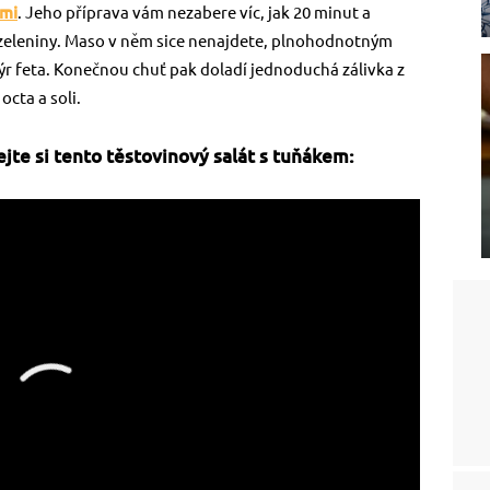
ami
. Jeho příprava vám nezabere víc, jak 20 minut a
í zeleniny. Maso v něm sice nenajdete, plnohodnotným
 sýr feta. Konečnou chuť pak doladí jednoduchá zálivka z
cta a soli.
jte si tento těstovinový salát s tuňákem: