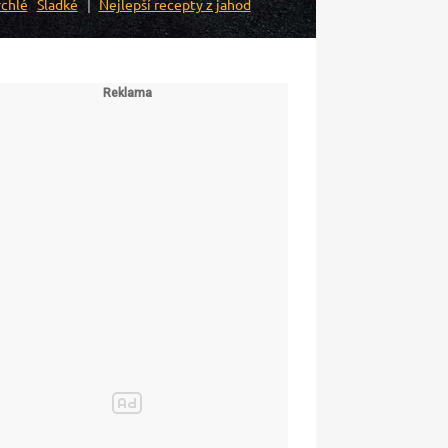
chlé
Sladké
Nejlepší recepty z jahod