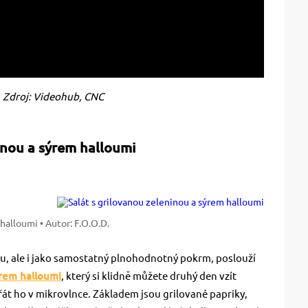
Zdroj: Videohub, CNC
inou a sýrem halloumi
 halloumi
• Autor: F.O.O.D.
ilu, ale i jako samostatný plnohodnotný pokrm, poslouží
ýrem halloumi
, který si klidně můžete druhý den vzít
hřát ho v mikrovlnce. Základem jsou grilované papriky,