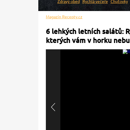
Zdravý oběd
Rychlá večeře
Chuťovky
Magazín Recepty.cz
6 lehkých letních salátů: 
kterých vám v horku nebu