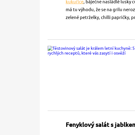
kukuřice
, báječně nasládlé lusky 
má tu výhodu, že se na grilu nero
zelené petrželky, chilli papričky,
Fenyklový salát s jablk