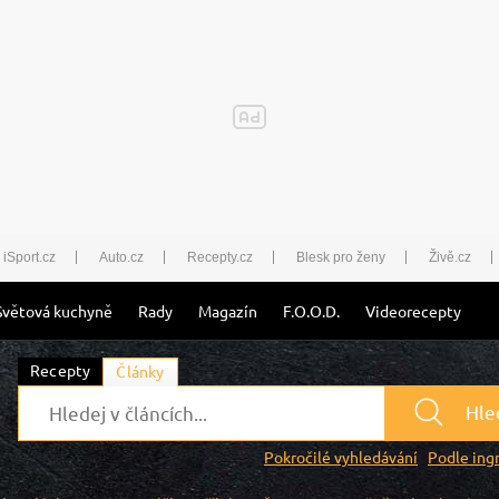
iSport.cz
Auto.cz
Recepty.cz
Blesk pro ženy
Živě.cz
Světová kuchyně
Rady
Magazín
F.O.O.D.
Videorecepty
Recepty
Články
Hle
Pokročilé vyhledávání
Podle ing