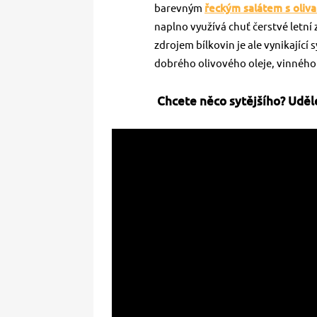
barevným
řeckým salátem s oliv
naplno využívá chuť čerstvé letn
zdrojem bílkovin je ale vynikající
dobrého olivového oleje, vinného o
Chcete něco sytějšího? Uděle