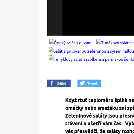
Sdílet
Tweet
Když rtuť teploměru šplhá ne
omáčky nebo smažáku zní spíš
Zeleninové saláty jsou přesně
trávení a ušetří vám čas. Vyb
vás přesvědčí, že saláty roz