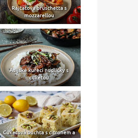
Rajčatová bruschetta s
mozzarellou
Asijské kuřecí nudličky s
cuketou
Cuketová buchta s citronem a