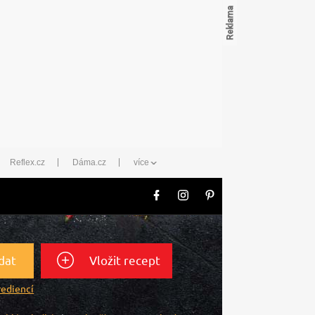
Reflex.cz
Dáma.cz
více
dat
Vložit recept
rediencí