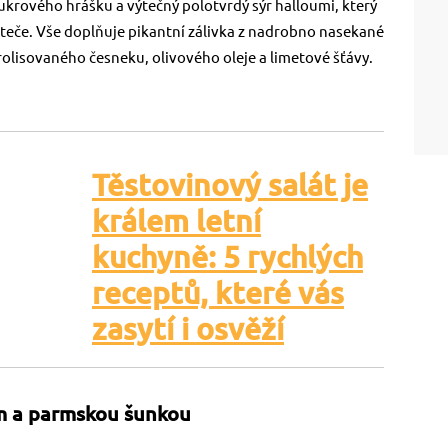
cukrového hrášku a výtečný polotvrdý sýr halloumi, který
zteče. Vše doplňuje pikantní zálivka z nadrobno nasekané
 prolisovaného česneku, olivového oleje a limetové šťávy.
Těstovinový salát je
králem letní
kuchyně: 5 rychlých
receptů, které vás
zasytí i osvěží
em a parmskou šunkou