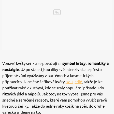
Voňavé květy šeříku se považují za
symbol krásy, romantiky a
nostalgie
. Už po staletí jsou díky své intenzivní, ale přesto
příjemné vůni využívány v parfémech a kosmetických
přípravcích. Nicméně šeříkové květy
jsou jedlé
, takže je lze
používat také v kuchyni, kde se staly populární přísadou do
různých jídel a nápojů. Jak tedy na to? Vybrali jsme pro vás
snadné a zaručené recepty, které vám pomohou využít právě
kvetoucí šeříky. Takže do jedné ruky košík na sběr, do druhé
vařečku a jdeme na to.