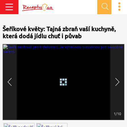
Šeříkové květy: Tajná zbraň vaší kuchyně,
která dodá jídlu chuť i půvab
1/10