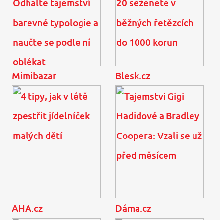
Mimibazar
Blesk.cz
Jaké barvy vám nejvíc
Šaty jako od návrháře?
sluší? Odhalte tajemství
Těchto 20 seženete v
barevné typologie a
běžných řetězcích do
naučte se podle ní ...
1000 korun
AHA.cz
Dáma.cz