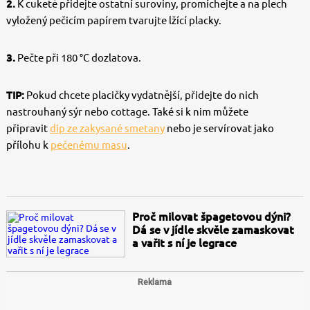
2.
K cuketě přidejte ostatní suroviny, promíchejte a na plech
vyložený pečicím papírem tvarujte lžící placky.
3.
Pečte při 180 °C dozlatova.
TIP:
Pokud chcete placičky vydatnější, přidejte do nich
nastrouhaný sýr nebo cottage. Také si k nim můžete
připravit
dip ze zakysané smetany
nebo je servírovat jako
přílohu k
pečenému masu
.
Proč milovat špagetovou dýni?
Dá se v jídle skvěle zamaskovat
a vařit s ní je legrace