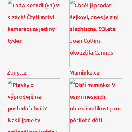
4 tipy, jak v létě zpestřit
Tajemství Gigi Hadidové
jídelníček malých dětí
a Bradley Coopera: Vzali
se už před měsícem
Ženy.cz
Maminka.cz
Laďa Kerndl (81) v slzách!
Chtěl ji prodat šejkovi,
Čtyři mrtví kamarádi za
dnes je z ní šlechtična.
jediný týden
93letá Joan Collins
okouzlila Cannes