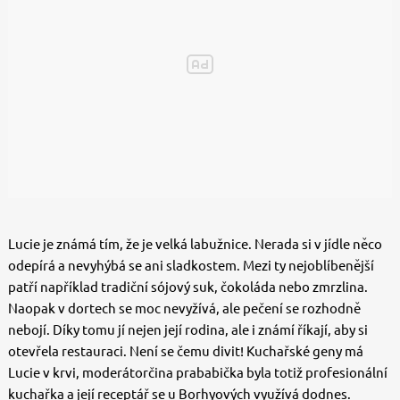
Lucie je známá tím, že je velká labužnice. Nerada si v jídle něco
odepírá a nevyhýbá se ani sladkostem. Mezi ty nejoblíbenější
patří například tradiční sójový suk, čokoláda nebo zmrzlina.
Naopak v dortech se moc nevyžívá, ale pečení se rozhodně
nebojí. Díky tomu jí nejen její rodina, ale i známí říkají, aby si
otevřela restauraci. Není se čemu divit! Kuchařské geny má
Lucie v krvi, moderátorčina prababička byla
totiž
profesionální
kuchařka a její receptář se u Borhyových využívá dodnes.