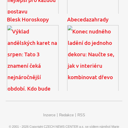
Blesk Horoskopy
Abecedazahrady
Plavky z výprodejů na
Obří miminko: V osmi
poslední chvíli? Našli
měsících obléká velikost
jsme ty nejlepší pro
pro pětileté děti
každou postavu
Výklad andělských karet
Konec nudného ladění do
na srpen: Tato 3 znamení
jednoho dekoru: Naučte
Inzerce
Redakce
RSS
čeká nejnáročnější
se, jak v interiéru
období. Kdo bude ...
kombinovat dřevo
© 2001 - 2026 Copyright
CZECH NEWS CENTER a.s.
se sídlem náměstí Marie