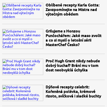
Oblíbené recepty Karla Gotta:
Zavzpomínejte na Mistra nad
výtečným obědem
Grilujeme s Honzou
Punčochářem: Jaké maso zvolit
a co si myslí o letošní sérii
MasterChef Česko?
Proč Hugh Grant nikdy nebude
dobrý kuchař? Brání mu v tom
dost neobvyklá úchylka
Dýňové recepty celebrit:
Kořeněná polévka, krémové
rizoto, svíčková i sladké buchty