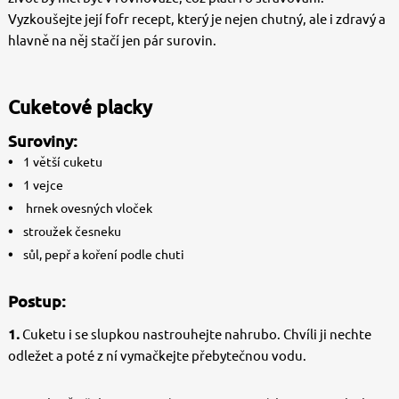
Vyzkoušejte její fofr recept, který je nejen chutný, ale i zdravý a
hlavně na něj stačí jen pár surovin.
Cuketové placky
Suroviny:
1 větší cuketu
1 vejce
hrnek ovesných vloček
stroužek česneku
sůl, pepř a koření podle chuti
Postup:
1.
Cuketu i se slupkou nastrouhejte nahrubo. Chvíli ji nechte
odležet a poté z ní vymačkejte přebytečnou vodu.