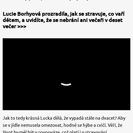
Lucie Borhyová prozradila, jak se stravuje, co vaří
dětem, a uvidíte, že se nebrání ani večeři v deset
večer >>>
Jak to tedy krásná Lucka dělá, že vypadá stále na dvacet? Aby
se v jídle nemusela omezovat, hodně se hýbe a cvičí. Věří, že
život by měl být v rovnováze, což platí i o stravování.