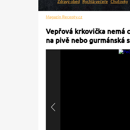
Zdravý oběd
Rychlá večeře
Chuťovky
Magazín Recepty.cz
Vepřová krkovička nemá c
na pivě nebo gurmánská s