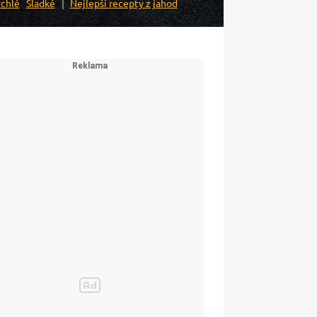
chlé
Sladké
Nejlepší recepty z jahod