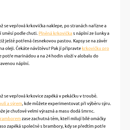
chž se vepřová krkovička naklepe, po stranách nařízne a
í směsí podle chuti.
Plněná krkovička
s náplní ze šunky a
otiž ještě potřená česnekovou pastou. Kapsy se na závěr
na oleji. Čekáte návštěvu? Pak jí připravte
krkovičku pro
ve potře marinádou a na 24 hodin uloží v alobalu do
pravenou náplní.
chž se vepřová krkovice zapéká v pekáčku v troubě.
bulí a sýrem
, kde můžete experimentovat při výběru sýru.
že je chuťově velmi výrazná a masu dodá šmrnc.
 bramborem
zase zachutná těm, kteří milují bílé omáčky
aso zapéká společně s brambory, kdy se předtím potře