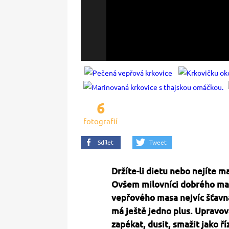
6
fotografií
Sdílet
Tweet
Držíte-li dietu nebo nejíte m
Ovšem milovníci dobrého masíč
vepřového masa nejvíc šťavnat
má ještě jedno plus. Upravov
zapékat, dusit, smažit jako ří