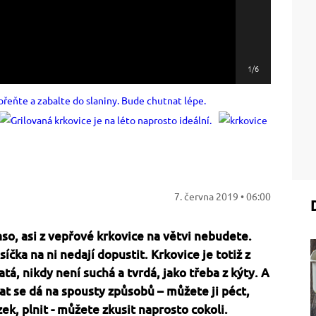
1/6
7. června 2019 • 06:00
aso, asi z vepřové krkovice na větvi nebudete.
ka na ni nedají dopustit. Krkovice je totiž z
á, nikdy není suchá a tvrdá, jako třeba z kýty. A
at se dá na spousty způsobů – můžete ji péct,
zek, plnit - můžete zkusit naprosto cokoli.