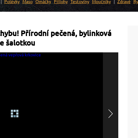
Polévky
Maso
Omáčky
Přílohy
Těstoviny
Moučníky
Zdravé
Ry
hybu! Přírodní pečená, bylinková
e šalotkou