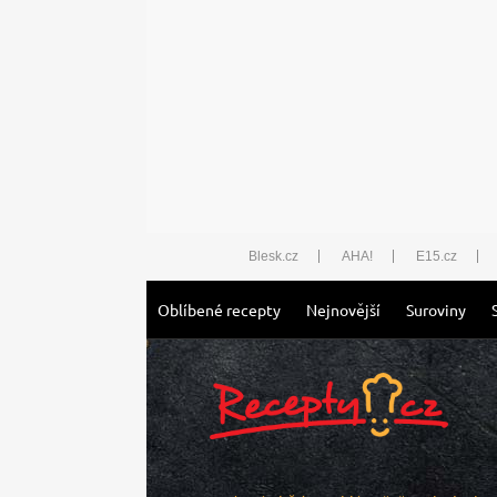
Blesk.cz
AHA!
E15.cz
Oblíbené recepty
Nejnovější
Suroviny