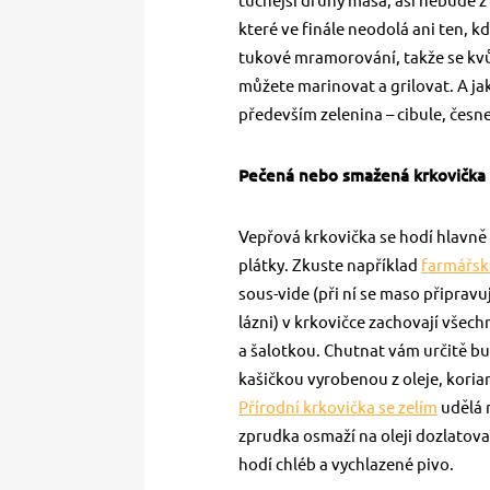
tučnější druhy masa, asi nebude z
které ve finále neodolá ani ten, k
tukové mramorování, takže se kvůl
můžete marinovat a grilovat. A ja
především zelenina – cibule, česne
Pečená nebo smažená krkovička
Vepřová krkovička se hodí hlavně 
plátky. Zkuste například
farmářsk
sous-vide (při ní se maso připr
lázni) v krkovičce zachovají všech
a šalotkou. Chutnat vám určitě bu
kašičkou vyrobenou z oleje, korian
Přírodní krkovička se zelím
udělá r
zprudka osmaží na oleji dozlatova 
hodí chléb a vychlazené pivo.