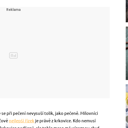
 se při pečení nevysuší tolik, jako pečeně. Milovníci
uťově
nejlepší řízek
je právě z krkovice. Kdo nemusí