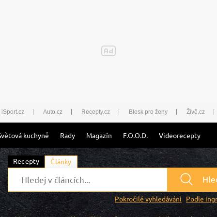
iSport.cz
Auto.cz
Recepty.cz
Blesk pro ženy
Živě.cz
Světová kuchyně
Rady
Magazín
F.O.O.D.
Videorecepty
Recepty
Články
Hle
Pokročilé vyhledávání
Podle ing