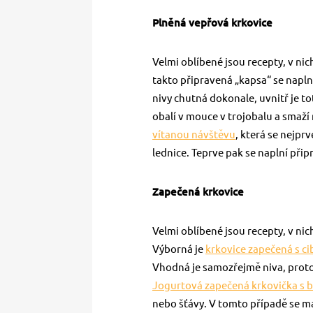
Plněná vepřová krkovice
Velmi oblíbené jsou recepty, v ni
takto připravená „kapsa“ se napln
nivy chutná dokonale, uvnitř je t
obalí v mouce v trojobalu a smaží 
vítanou návštěvu
, která se nejpr
lednice. Teprve pak se naplní při
Zapečená krkovice
Velmi oblíbené jsou recepty, v ni
Výborná je
krkovice zapečená s ci
Vhodná je samozřejmě niva, proto
Jogurtová zapečená krkovička s
nebo šťávy. V tomto případě se m