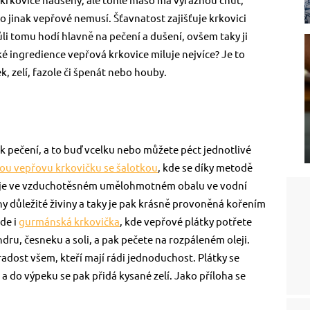
 krkovice nadšený, ale tohle maso má výraznou chuť,
do jinak vepřové nemusí. Šťavnatost zajišťuje krkovici
i tomu hodí hlavně na pečení a dušení, ovšem taky ji
ké ingredience vepřová krkovice miluje nejvíce? Je to
k, zelí, fazole či špenát nebo houby.
k pečení, a to buď vcelku nebo můžete péct jednotlivé
ou vepřovu krkovičku se šalotkou
, kde se díky metodě
avuje ve vzduchotěsném umělohmotném obalu ve vodní
ny důležité živiny a taky je pak krásně provoněná kořením
de i
gurmánská krkovička
, kde vepřové plátky potřete
dru, česneku a soli, a pak pečete na rozpáleném oleji.
adost všem, kteří mají rádi jednoduchost. Plátky se
a do výpeku se pak přidá kysané zelí. Jako příloha se