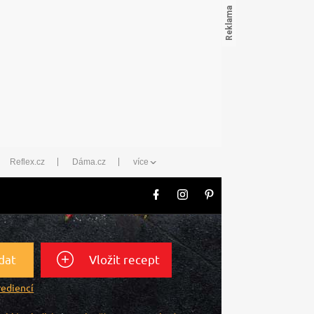
Reflex.cz
Dáma.cz
více
dat
Vložit recept
rediencí