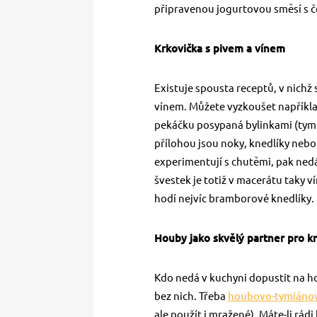
připravenou jogurtovou směsí s če
Krkovička s pivem a vínem
Existuje spousta receptů, v nich
vínem. Můžete vyzkoušet napříkl
pekáčku posypaná bylinkami (tymi
přílohou jsou noky, knedlíky nebo
experimentují s chutěmi, pak ned
švestek je totiž v macerátu taky ví
hodí nejvíc bramborové knedlíky.
Houby jako skvělý partner pro kr
Kdo nedá v kuchyni dopustit na h
bez nich. Třeba
houbovo-tymiánov
ale použít i mražené). Máte-li rád