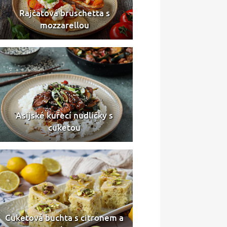
Rajčatová bruschetta s
mozzarellou
Asijské kuřecí nudličky s
cuketou
Cuketová buchta s citronem a