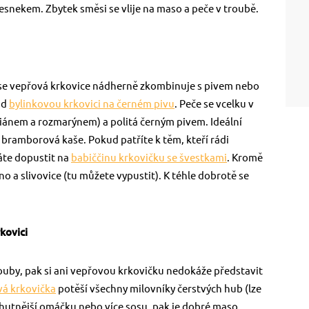
snekem. Zbytek směsi se vlije na maso a peče v troubě.
ž se vepřová krkovice nádherně zkombinuje s pivem nebo
ad
bylinkovou krkovici na černém pivu
. Peče se vcelku v
ánem a rozmarýnem) a politá černým pivem. Ideální
 bramborová kaše. Pokud patříte k těm, kteří rádi
áte dopustit na
babiččinu krkovičku se švestkami
. Kromě
no a slivovice (tu můžete vypustit). K téhle dobrotě se
kovici
ouby, pak si ani vepřovou krkovičku nedokáže představit
á krkovička
potěší všechny milovníky čerstvých hub (lze
i hutnější omáčku nebo více sosu, pak je dobré maso