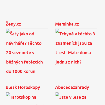
Ženy.cz
Maminka.cz
Marta Kubišová: Úmorná
90 % Čechů má zubní
vedra si vyžádala krutou
kaz, ale neví o něm. Jak
oběť
ho zastavit bez vrtání?
Blesk Horoskopy
Abecedazahrady
Šaty jako od návrháře?
Tchyně v těchto 3
Těchto 20 seženete v
znameních jsou za trest.
běžných řetězcích do
Máte doma jednu z nich?