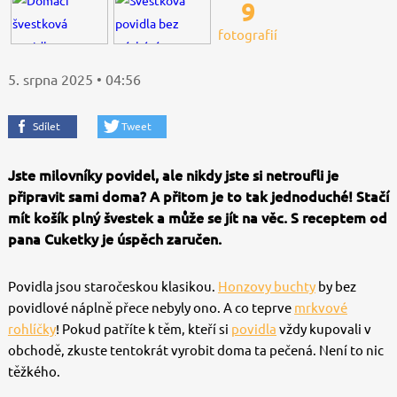
9
fotografií
5. srpna 2025 • 04:56
Sdílet
Tweet
Jste milovníky povidel, ale nikdy jste si netroufli je
připravit sami doma? A přitom je to tak jednoduché! Stačí
mít košík plný švestek a může se jít na věc. S receptem od
pana Cuketky je úspěch zaručen.
Povidla jsou staročeskou klasikou.
Honzovy buchty
by bez
povidlové náplně přece nebyly ono. A co teprve
mrkvové
rohlíčky
! Pokud patříte k těm, kteří si
povidla
vždy kupovali v
obchodě, zkuste tentokrát vyrobit doma ta pečená. Není to nic
těžkého.