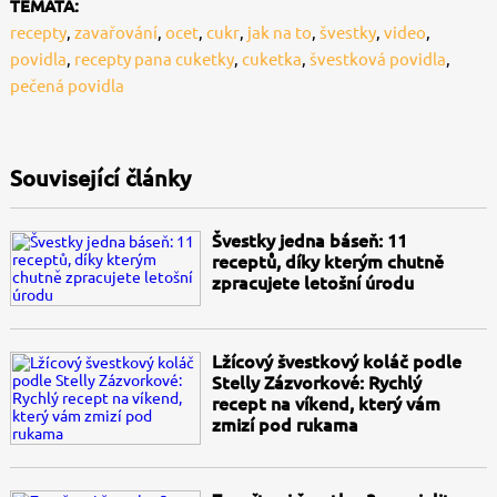
TÉMATA:
recepty
,
zavařování
,
ocet
,
cukr
,
jak na to
,
švestky
,
video
,
povidla
,
recepty pana cuketky
,
cuketka
,
švestková povidla
,
pečená povidla
Související články
Švestky jedna báseň: 11
receptů, díky kterým chutně
zpracujete letošní úrodu
Lžícový švestkový koláč podle
Stelly Zázvorkové: Rychlý
recept na víkend, který vám
zmizí pod rukama