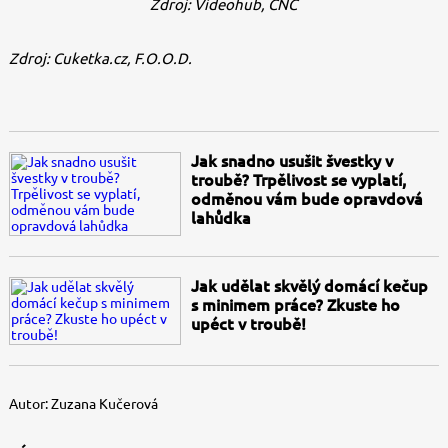
Zdroj: Videohub, CNC
Zdroj: Cuketka.cz, F.O.O.D.
Jak snadno usušit švestky v
troubě? Trpělivost se vyplatí,
odměnou vám bude opravdová
lahůdka
Jak udělat skvělý domácí kečup
s minimem práce? Zkuste ho
upéct v troubě!
Autor:
Zuzana Kučerová