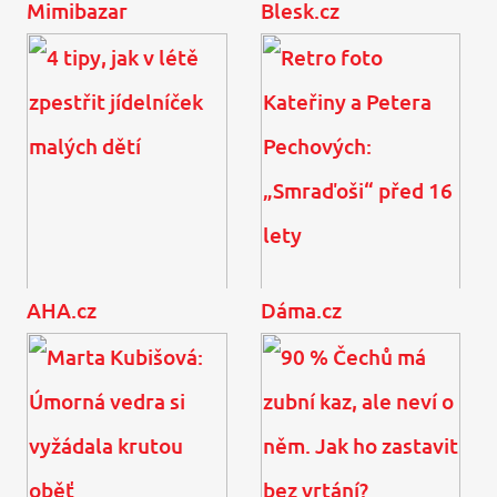
Mimibazar
Blesk.cz
Móda z tiskovky TV
7 ikonických kousků,
Prima: Kdo vynesl
které vám budou slušet
nejpovednější letní
ve 20 i v 60 letech
model?
AHA.cz
Dáma.cz
4 tipy, jak v létě zpestřit
Retro foto Kateřiny a
jídelníček malých dětí
Petera Pechových:
„Smraďoši“ před 16 lety