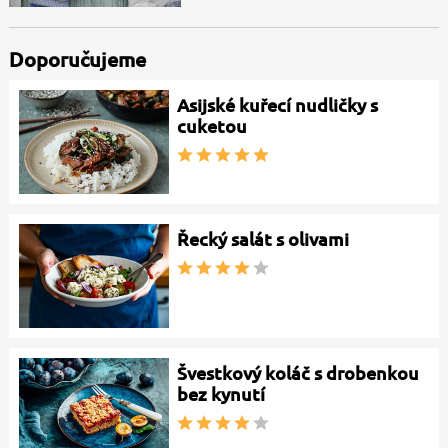
Doporučujeme
Asijské kuřecí nudličky s
cuketou
Řecký salát s olivami
Švestkový koláč s drobenkou
bez kynutí