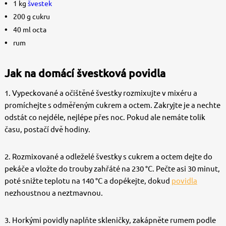
1 kg
švestek
200 g cukru
40 ml octa
rum
Jak na domácí švestková povidla
1. Vypeckované a očištěné švestky rozmixujte v mixéru a
promíchejte s odměřeným cukrem a octem. Zakryjte je a nechte
odstát co nejdéle, nejlépe přes noc. Pokud ale nemáte tolik
času, postačí dvě hodiny.
2. Rozmixované a odleželé švestky s cukrem a octem dejte do
pekáče a vložte do trouby zahřáté na 230 °C. Pečte asi 30 minut,
poté snižte teplotu na 140 °C a dopékejte, dokud
povidla
nezhoustnou a neztmavnou.
3. Horkými povidly naplňte skleničky, zakápněte rumem podle