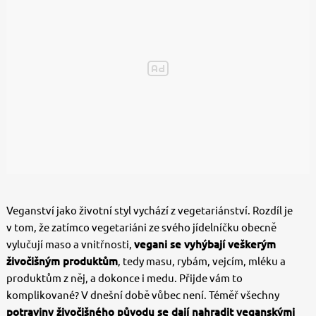
Veganství jako životní styl vychází z vegetariánství. Rozdíl je
v tom, že zatímco vegetariáni ze svého jídelníčku obecně
vylučují maso a vnitřnosti,
vegani se vyhýbají veškerým
živočišným produktům
, tedy masu, rybám, vejcím, mléku a
produktům z něj, a dokonce i medu. Přijde vám to
komplikované? V dnešní době vůbec není. Téměř všechny
potraviny živočišného původu se dají nahradit veganskými