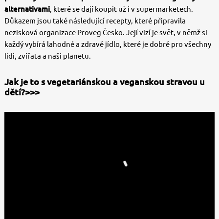
alternativami
, které se dají koupit už i v supermarketech.
Důkazem jsou také následující recepty, které připravila
nezisková organizace Proveg Česko. Její vizí je svět, v němž si
každý vybírá lahodné a zdravé jídlo, které je dobré pro všechny
lidi, zvířata a naši planetu.
Jak je to s vegetariánskou a veganskou stravou u
dětí?>>>