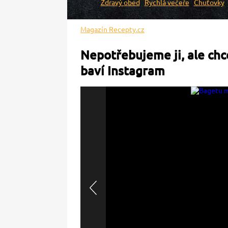
Zdravý oběd
Rychlá večeře
Chuťovky
Magazín Recepty.cz
Nepotřebujeme ji, ale ch
baví Instagram