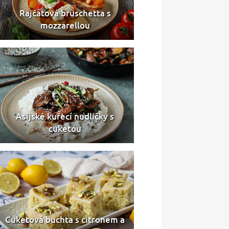
Rajčatová bruschetta s
mozzarellou
Asijské kuřecí nudličky s
cuketou
Cuketová buchta s citronem a