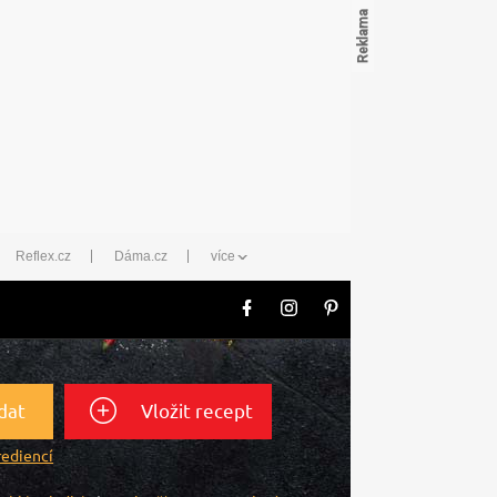
Reflex.cz
Dáma.cz
více
dat
Vložit recept
rediencí