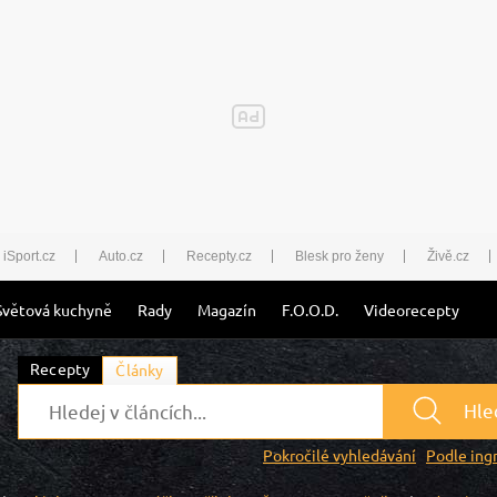
iSport.cz
Auto.cz
Recepty.cz
Blesk pro ženy
Živě.cz
Světová kuchyně
Rady
Magazín
F.O.O.D.
Videorecepty
Recepty
Články
Hle
Pokročilé vyhledávání
Podle ing