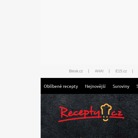
Blesk.cz
AHA!
E15.cz
Oblíbené recepty
Nejnovější
Suroviny