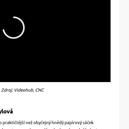
Zdroj: Videohub, CNC
tylová
 praktičtější než obyčejný hnědý papírový sáček