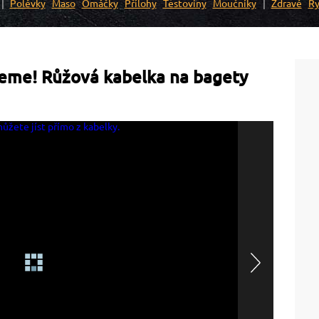
Polévky
Maso
Omáčky
Přílohy
Těstoviny
Moučníky
Zdravé
Ry
ceme! Růžová kabelka na bagety