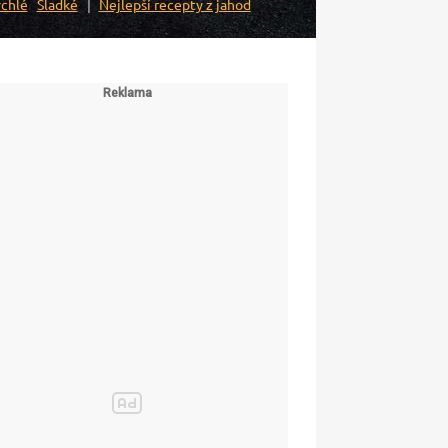
chlé
Sladké
Nejlepší recepty z jahod