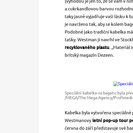
(výhodou je jen to, že se vám v 
a cukrkandlovou barvou rozhodně 
taky jasně vyjadřuje vaši lásku k 
je navrženo tak, aby se kolem bag
Podobně jako tradiční kabelka má i
tašky. Westman ji navrhl ve Stoc
recyklovaného plastu
. „Materiál 
britský magazín Dezeen.
Speciální kabelka na bagetu byla pře
/MEGA/The Mega Agency/Profimedi
Kabelka byla vytvořena speciálně 
Westmanovy
letní pop-up tour p
června do září představuje své ba