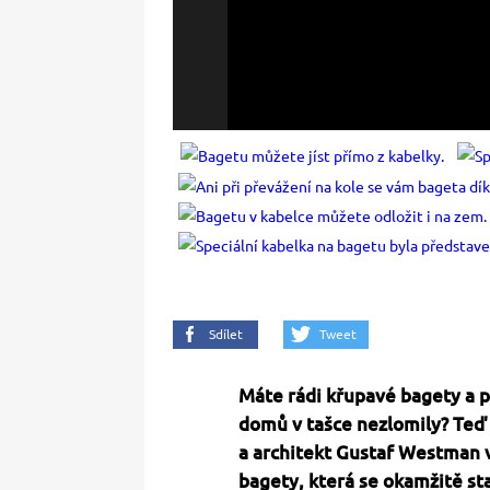
Sdílet
Tweet
Máte rádi křupavé bagety a p
domů v tašce nezlomily? Teď 
a architekt Gustaf Westman 
bagety, která se okamžitě sta