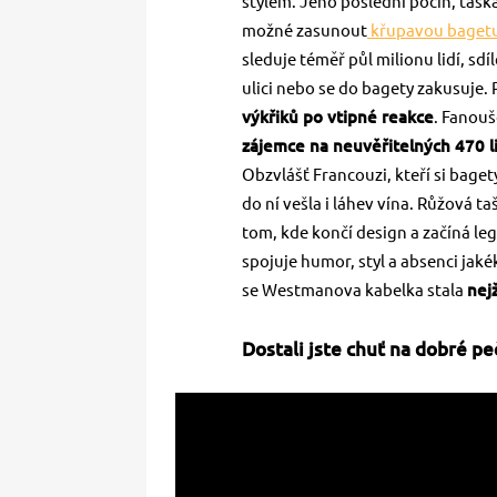
stylem. Jeho poslední počin, tašk
možné zasunout
křupavou baget
sleduje téměř půl milionu lidí, sdí
ulici nebo se do bagety zakusuje.
výkřiků po vtipné reakce
. Fanouš
zájemce na neuvěřitelných 470 l
Obzvlášť Francouzi, kteří si baget
do ní vešla i láhev vína. Růžová ta
tom, kde končí design a začíná legr
spojuje humor, styl a absenci jak
se Westmanova kabelka stala
nej
Dostali jste chuť na dobré pe