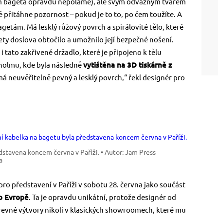
ním bageta opravdu nepoláme), ale svým odvážným tvarem
přitáhne pozornost – pokud je to to, po čem toužíte. A
bagetám. Má lesklý růžový povrch a spirálovité tělo, které
ety doslova obtočilo a umožnilo její bezpečné nošení.
 tato zakřivené držadlo, které je připojeno k tělu
kholmu, kde byla následně
vytištěna na 3D tiskárně z
má neuvěřitelně pevný a lesklý povrch,“ řekl designér pro
dstavena koncem června v Paříži.
• Autor: Jam Press
a
pro představení v Paříži v sobotu 28. června jako součást
o Evropě
. Ta je opravdu unikátní, protože designér od
revné výtvory nikoli v klasických showroomech, které mu