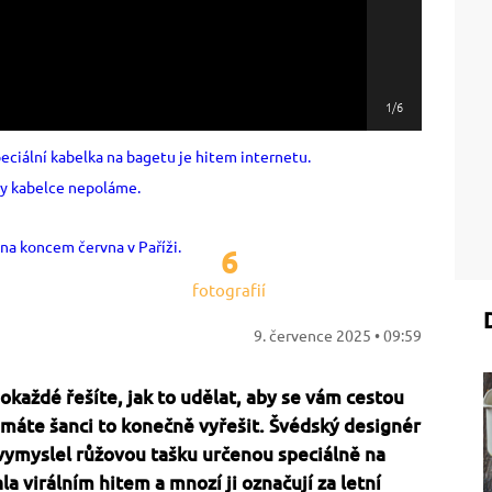
1/6
6
fotografií
9. července 2025 • 09:59
okaždé řešíte, jak to udělat, aby se vám cestou
máte šanci to konečně vyřešit. Švédský designér
vymyslel růžovou tašku určenou speciálně na
la virálním hitem a mnozí ji označují za letní