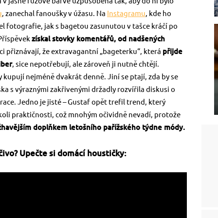
a v jasně růžové barvě uzpůsobená tak, aby do ní bylo
u
, zanechal fanoušky v úžasu. Na
Instagramu
, kde ho
lel fotografie, jak s bagetou zasunutou v tašce kráčí po
 Příspěvek
získal stovky komentářů, od nadšených
ci přiznávají, že extravagantní „bageterku“, která
přijde
iber
, sice nepotřebují, ale zároveň ji nutně chtějí.
y kupují nejméně dvakrát denně. Jiní se ptají, zda by se
ška s výraznými zakřivenými držadly rozvířila diskusi o
ace. Jedno je jisté – Gustaf opět trefil trend, který
ékoli praktičnosti, což mnohým očividně nevadí, protože
žhavějším doplňkem letošního pařížského týdne módy.
čivo? Upečte si domácí houstičky: