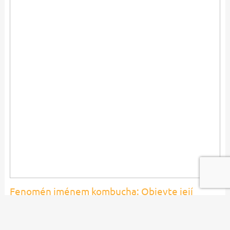
Fenomén jménem kombucha: Objevte její
kouzlo a vyrobte si perlivý nápoj sami doma
3. 6. 2026 04:59