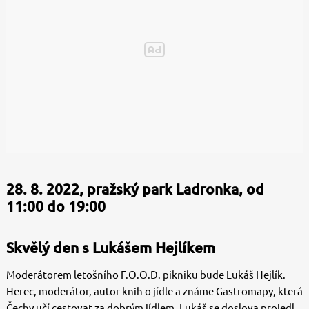
28. 8. 2022, pražský park Ladronka, od
11:00 do 19:00
Skvělý den s Lukášem Hejlíkem
Moderátorem letošního F.O.O.D. pikniku bude Lukáš Hejlík.
Herec, moderátor, autor knih o jídle a známe Gastromapy, která
Čechy učí cestovat za dobrým jídlem. Lukáš se doslova projedl