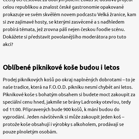
celou republikou a znalost české gastronomie opakovaně
prokazuje ve svém skvělém novem podcastu Velká žranice, kam
si zve zajímavé hosty, se kterými zasvěceně a s nadhledem
probírá témata, jež zrovna pálí nejen českou foodie scénu.
Dokážete si představit povolanějšího moderátora pro tuto
akci?
Oblíbené piknikové koše budou i letos
Prodej piknikových košů po okraj naplněných dobrotami – to je
naše tradice, která na F.O.O.D. pikniku nesmí chybět ani letos.
Piknikové koše s bohatým obsahem si budete moct zakoupit za
speciální cenu hned, jakmile se brány Ladronky otevřou, tedy
od 11:00. Připravených bude 900 košů, k mání budou do
vyprodání. Jeden návštěvník si může zakoupit jeden koš –
protože koše obsahují i výrobky s alkoholem, prodávají se
pouze plnoletým osobám.