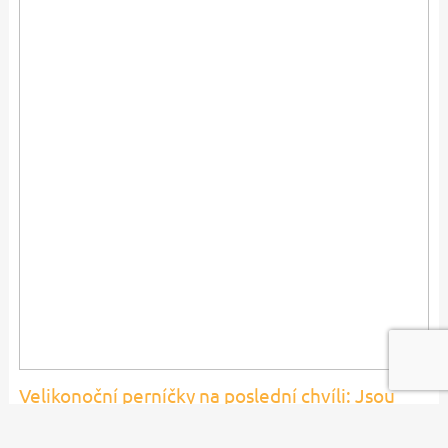
Velikonoční perníčky na poslední chvíli: Jsou
hned měkké a udělají parádu jako výslužka i
jarní dekorace