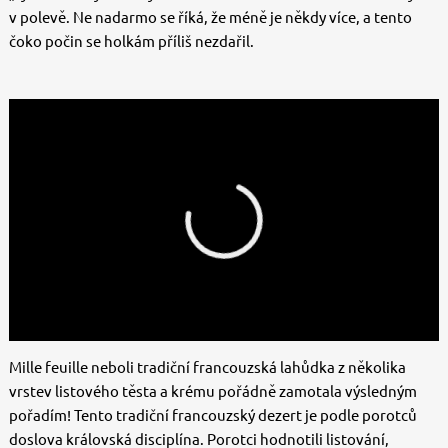
v polevě. Ne nadarmo se říká, že méně je někdy více, a tento
čoko počin se holkám příliš nezdařil.
Mille feuille neboli tradiční francouzská lahůdka z několika
vrstev listového těsta a krému pořádně zamotala výsledným
pořadím! Tento tradiční francouzský dezert je podle porotců
doslova královská disciplína. Porotci hodnotili listování,