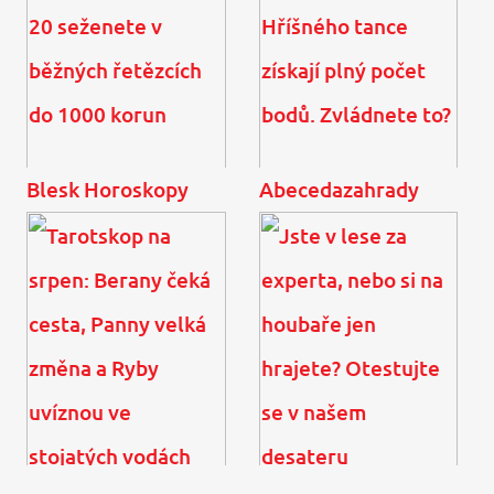
Blesk Horoskopy
Abecedazahrady
Šaty jako od návrháře?
KVÍZ: Jen opravdoví
Těchto 20 seženete v
fanoušci Hříšného tance
běžných řetězcích do
získají plný počet bodů.
1000 korun
Zvládnete to?