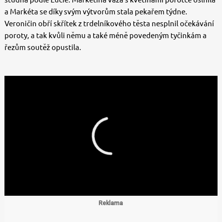
a Markéta se díky svým výtvorům stala pekařem týdne.
Veroničin obří skřítek z trdelníkového těsta nesplnil očekávání
poroty, a tak kvůli němu a také méně povedeným tyčinkám a
řezům soutěž opustila.