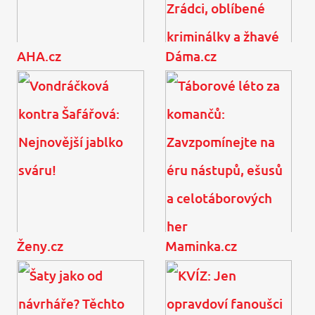
AHA.cz
Dáma.cz
4 tipy, jak v létě zpestřit
Televizní diváci, těšte
jídelníček malých dětí
se... Prima vytasila
podzimní trumfy! Další
Zrádci, oblíbené ...
Ženy.cz
Maminka.cz
Vondráčková kontra
Táborové léto za
Šafářová: Nejnovější
komančů: Zavzpomínejte
jablko sváru!
na éru nástupů, ešusů a
celotáborových her