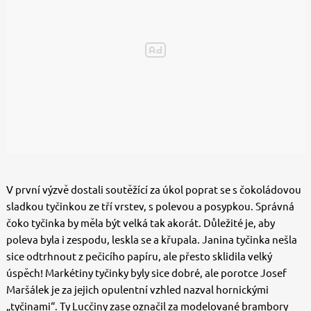
V první výzvě dostali soutěžící za úkol poprat se s čokoládovou
sladkou tyčinkou ze tří vrstev, s polevou a posypkou. Správná
čoko tyčinka by měla být velká tak akorát. Důležité je, aby
poleva byla i zespodu, leskla se a křupala. Janina tyčinka nešla
sice odtrhnout z pečicího papíru, ale přesto sklidila velký
úspěch! Markétiny tyčinky byly sice dobré, ale porotce Josef
Maršálek je za jejich opulentní vzhled nazval hornickými
„tyčinami“. Ty Lucčiny zase označil za modelované brambory