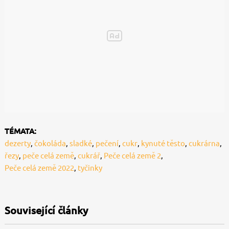
TÉMATA:
dezerty
,
čokoláda
,
sladké
,
pečení
,
cukr
,
kynuté těsto
,
cukrárna
,
řezy
,
peče celá země
,
cukrář
,
Peče celá země 2
,
Peče celá země 2022
,
tyčinky
Související články