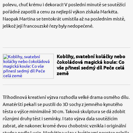
polevu, chuť krému i dekoraci! V poslední minutě se soutěžící
pořádně zapotili a cenu za nejlepší výkon získala Markéta.
Naopak Martina se tentokrát umístila až na posledním místě,
jelikož její francouzské řezy byly nedopečené.
Koblihy, svatební koláčky nebo
čokoládová magická koule: Co
vše přinesl sedmý díl Peče celá
země
Tříhodinová kreativní výzva rozhodla velké drama osmého dílu.
Amatérští pekaři se pustili do 3D sochy z jemného kynutého
těsta o výšce minimálně 30 cm. Taková skulptura se dá zdobit
různými druhy těst i semínky. I tato výzva dala soutěžícím
zabrat, ale nakonec kromě dvou chobotnic vznikla i originální
studna podle Lucie. Markétina váza s květinami porotce oslnila