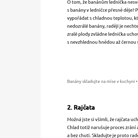
O tom, že banánům lednička nesvě
s banány v ledničce přesně děje? 
vypořádat s chladnou teplotou, kt
nedozrálé banány, raději je nechte
zralé plody zvládne lednička uchov
s nevzhlednou hnědou až černou 
Banány skladujte na míse v kuchyni
•
2. Rajčata
Možná jste si všimli, že rajčata uc
Chlad totiž narušuje proces zrání
a bez chuti. Skladujte je proto ra