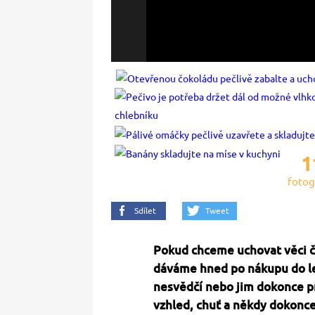
1
fotog
Sdílet
Tweet
Pokud chceme uchovat věci če
dáváme hned po nákupu do led
nesvědčí nebo jim dokonce př
vzhled, chuť a někdy dokonce