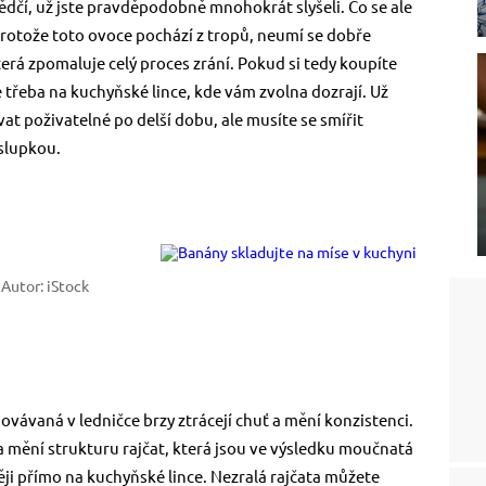
dčí, už jste pravděpodobně mnohokrát slyšeli. Co se ale
Protože toto ovoce pochází z tropů, neumí se dobře
erá zpomaluje celý proces zrání. Pokud si tedy koupíte
 třeba na kuchyňské lince, kde vám zvolna dozrají. Už
at poživatelné po delší dobu, ale musíte se smířit
slupkou.
 Autor: iStock
hovávaná v ledničce brzy ztrácejí chuť a mění konzistenci.
 a mění strukturu rajčat, která jsou ve výsledku moučnatá
ději přímo na kuchyňské lince. Nezralá rajčata můžete