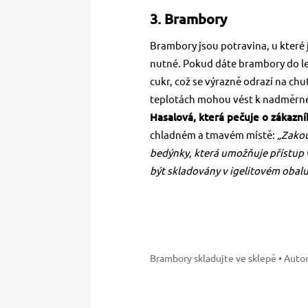
3. Brambory
Brambory jsou potravina, u které
nutné. Pokud dáte brambory do led
cukr, což se výrazně odrazí na chu
teplotách mohou vést k nadměrné
Hasalová, která pečuje o zákazn
chladném a tmavém místě:
„Zako
bedýnky, která umožňuje přístup
být skladovány v igelitovém obalu,
Brambory skladujte ve sklepě
• Autor