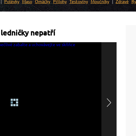
Polévky
Maso
Omáčky
Přílohy
Těstoviny
Moučníky
Zdravé
Ry
 ledničky nepatří