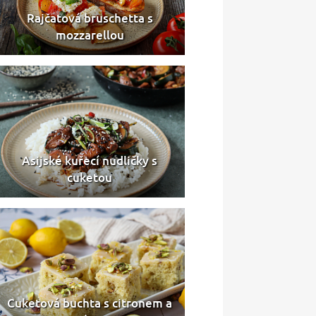
Rajčatová bruschetta s
mozzarellou
Asijské kuřecí nudličky s
cuketou
Cuketová buchta s citronem a