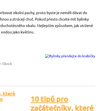
orbovat okolní pachy, proto byste je neměli dávat do
schnou a ztrácejí chuť. Pokud přesto chcete mít bylinky
 vzduchotěsného obalu. Nejlepším způsobem, jak utržené
 s vodou jako květinu.
r: iStock
10 tipů pro
začátečníky, které