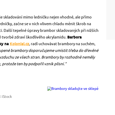
 je skladování mimo ledničku nejen vhodné, ale přímo
ničky, začne se v nich vlivem chladu měnit škrob na
ti. Další tepelné úpravy brambor skladovaných při nižších
 tvorbě zdraví škodlivého akrylamidu.
Barbora
íky na
Kolonial.cz
, radí uchovávat brambory na suchém,
upené brambory doporučujeme umístit třeba do dřevěné
 vzduchu ze všech stran. Brambory by rozhodně neměly
 protože ten by podpořil vznik plísní.“
: iStock