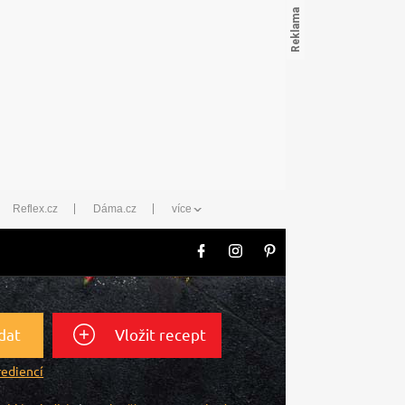
Reflex.cz
Dáma.cz
více
dat
Vložit recept
rediencí