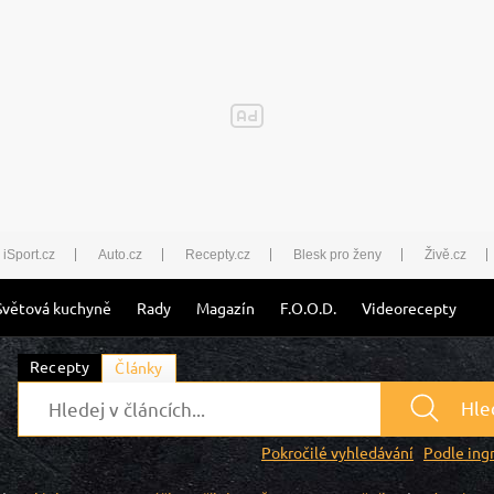
iSport.cz
Auto.cz
Recepty.cz
Blesk pro ženy
Živě.cz
Světová kuchyně
Rady
Magazín
F.O.O.D.
Videorecepty
Recepty
Články
Hle
Pokročilé vyhledávání
Podle ing