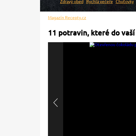
Zdravý oběd
Rychlá večeře
Chuťovky
Magazín Recepty.cz
11 potravin, které do vaší