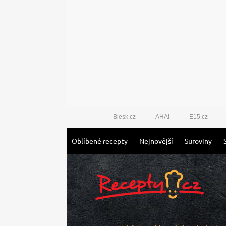
Blesk.cz
AHA!
E15.cz
Oblíbené recepty
Nejnovější
Suroviny