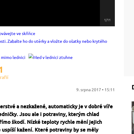
1/11
1
rafií
9. srpna 2017 • 15:11
rstvé a nezkažené, automaticky je v dobré víře
ničky. Jsou ale i potraviny, kterým chlad
ímo škodí. Nízké teploty rychle mění jejich
 uspíší kažení. Které potraviny by se měly