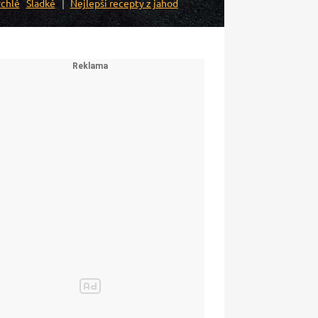
chlé
Sladké
Nejlepší recepty z jahod