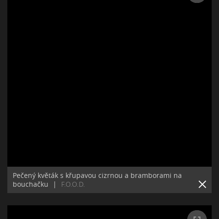
Pečený květák s křupavou cizrnou a bramborami na
bouchačku
|
F.O.O.D.