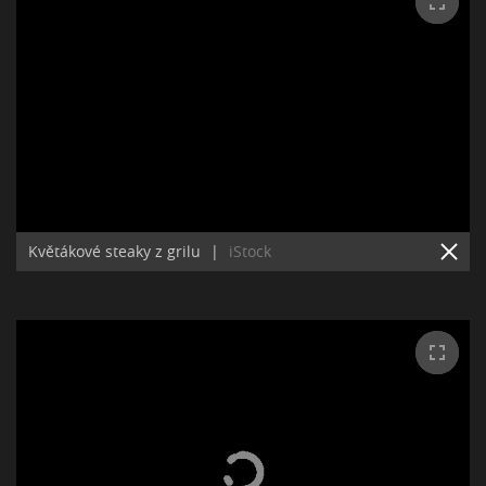
Květákové steaky z grilu
|
iStock