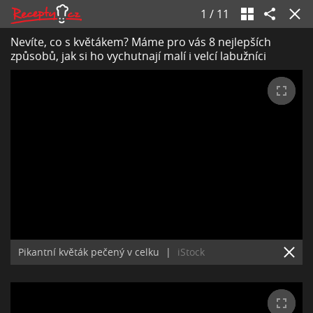
1
/
11
Nevíte, co s květákem? Máme pro vás 8 nejlepších
způsobů, jak si ho vychutnají malí i velcí labužníci
Pikantní květák pečený v celku
|
iStock