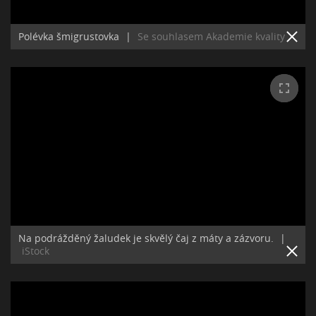
Polévka šmigrustovka
|
Se souhlasem Akademie kvality
Na podrážděný žaludek je skvělý čaj z máty a zázvoru.
|
iStock