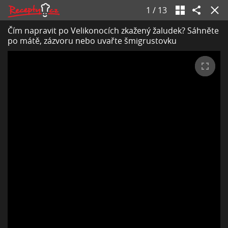
1
/
13
Čím napravit po Velikonocích zkažený žaludek? Sáhněte
po mátě, zázvoru nebo uvařte šmigrustovku