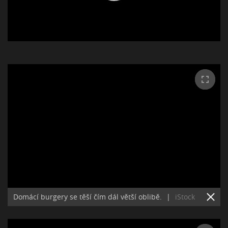
Domácí burgery se těší čím dál větší oblibě.
|
iStock