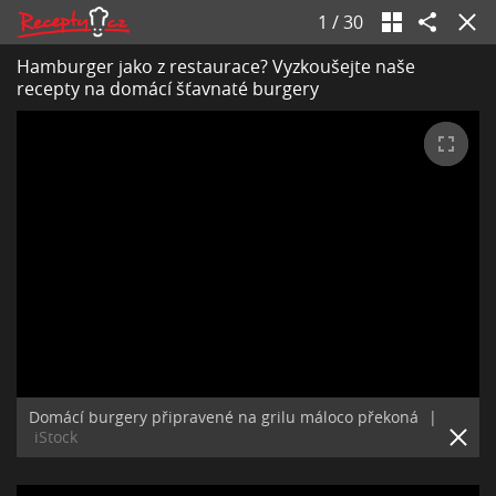
1
/
30
Hamburger jako z restaurace? Vyzkoušejte naše
recepty na domácí šťavnaté burgery
Domácí burgery připravené na grilu máloco překoná
|
iStock