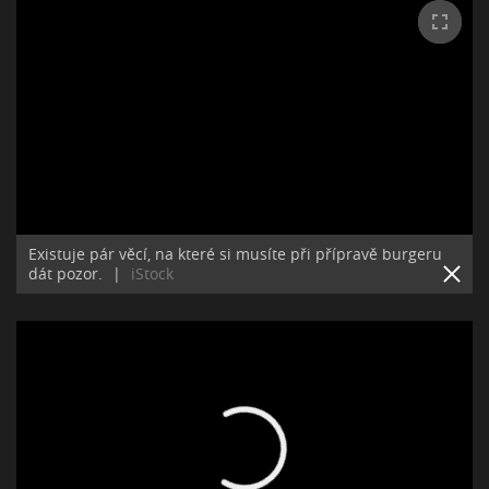
Existuje pár věcí, na které si musíte při přípravě burgeru
dát pozor.
|
iStock