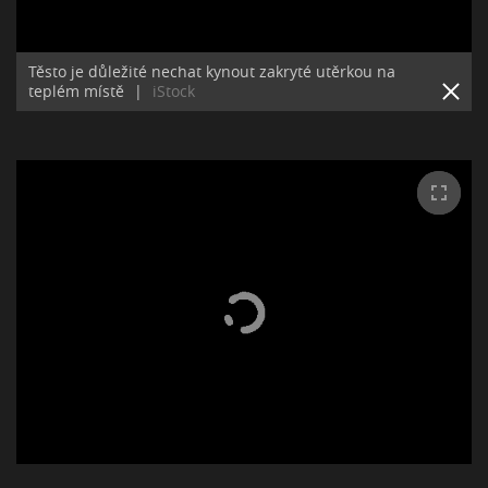
Těsto je důležité nechat kynout zakryté utěrkou na
teplém místě
|
iStock