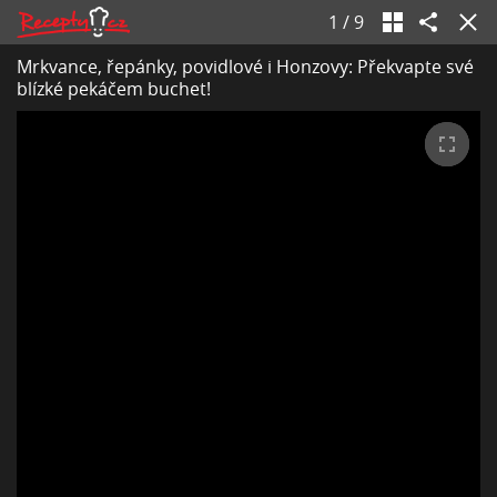
1
/
9
Mrkvance, řepánky, povidlové i Honzovy: Překvapte své
blízké pekáčem buchet!