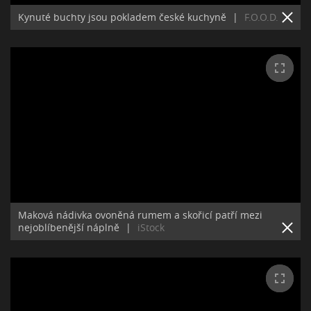
Kynuté buchty jsou pokladem české kuchyně
|
F.O.O.D.
Maková nádivka ovoněná rumem a skořicí patří mezi
nejoblíbenější náplně
|
iStock