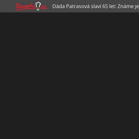
Dáda Patrasová slaví 65 let: Známe j