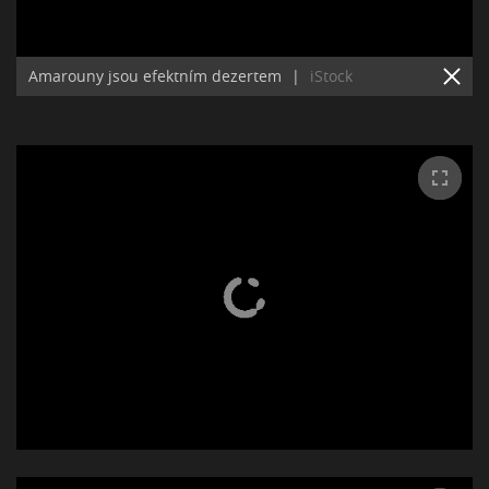
Amarouny jsou efektním dezertem
|
iStock