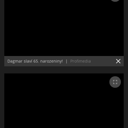
Dagmar slaví 65. narozeniny!
|
Profimedia