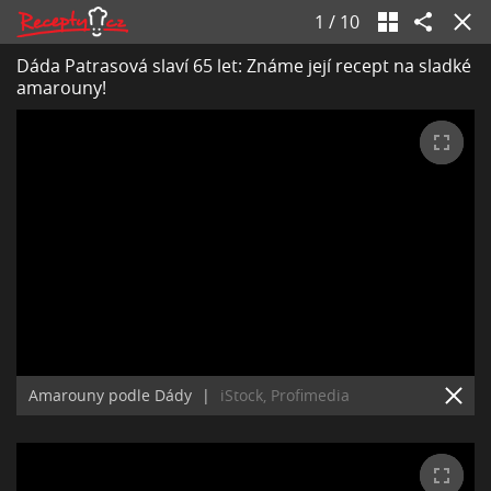
1
/
10
Dáda Patrasová slaví 65 let: Známe její recept na sladké
amarouny!
Amarouny podle Dády
|
iStock, Profimedia