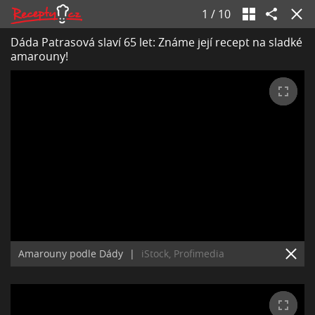
1
/
10
Dáda Patrasová slaví 65 let: Známe její recept na sladké
amarouny!
Amarouny podle Dády
|
iStock, Profimedia