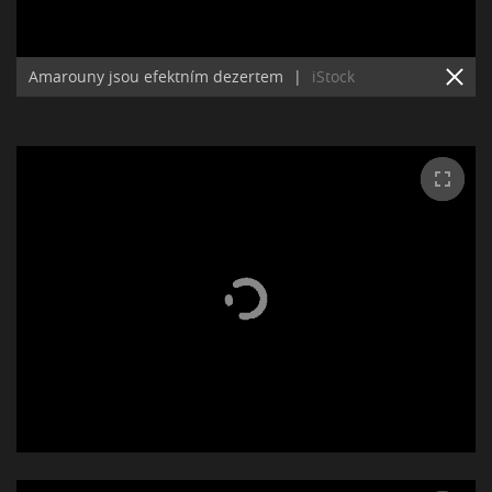
Amarouny jsou efektním dezertem
|
iStock