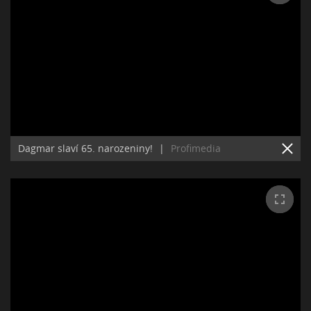
Dagmar slaví 65. narozeniny!
|
Profimedia