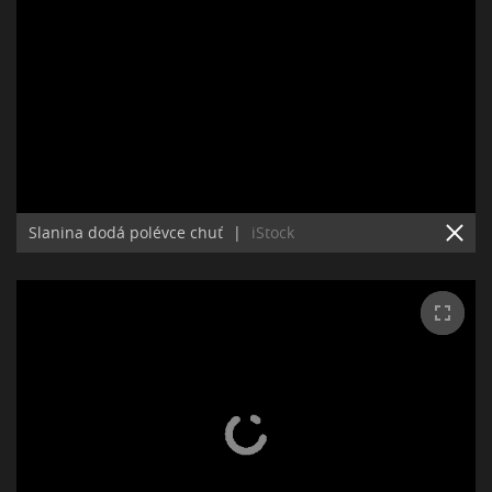
Slanina dodá polévce chuť
|
iStock