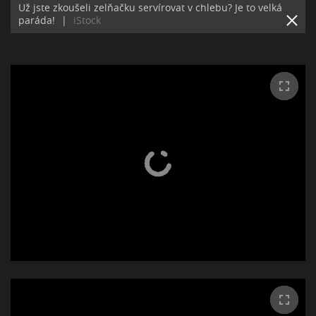
Už jste zkoušeli zelňačku servírovat v chlebu? Je to velká
paráda!
|
iStock