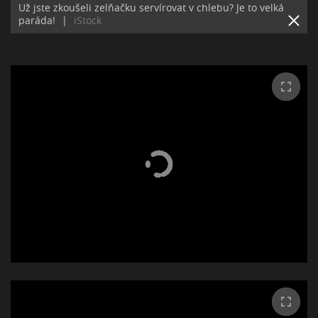
Už jste zkoušeli zelňačku servírovat v chlebu? Je to velká
paráda!
|
iStock