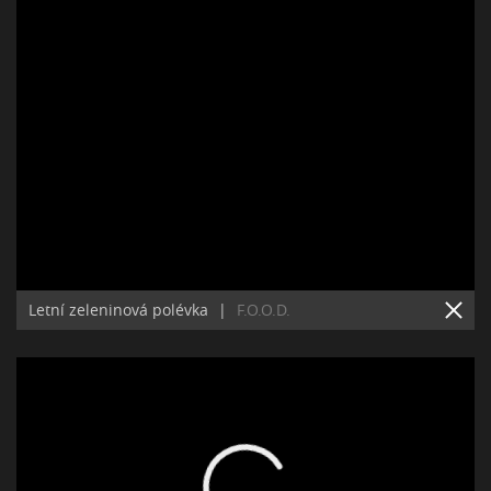
Letní zeleninová polévka
|
F.O.O.D.