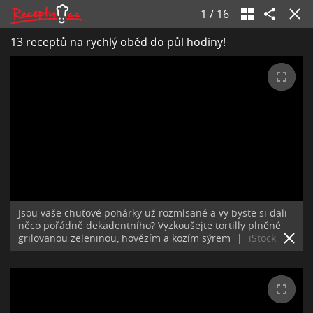
1
/
16
13 receptů na rychlý oběd do půl hodiny!
Jsou vaše chuťové pohárky už rozmlsané a vy byste si dali
něco pořádně dekadentního? Vyzkoušejte tortilly plněné
grilovanou zeleninou, hovězím a kozím sýrem
|
iStock