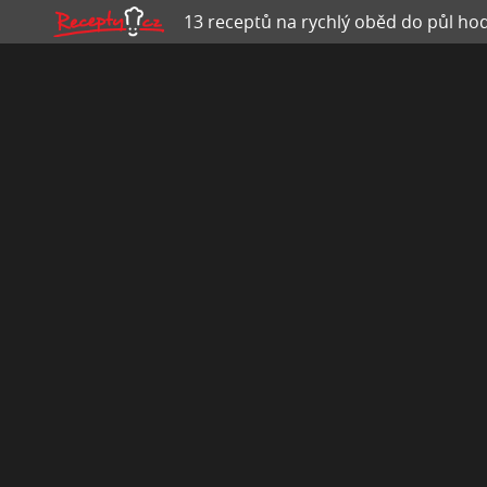
13 receptů na rychlý oběd do půl hod