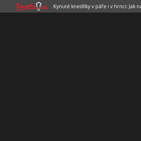
Kynuté knedlíky v páře i v hrnci: Jak