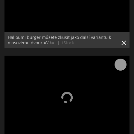
Halloumi burger můžete zkusit jako další variantu k
masovému dvouručáku
|
iStock