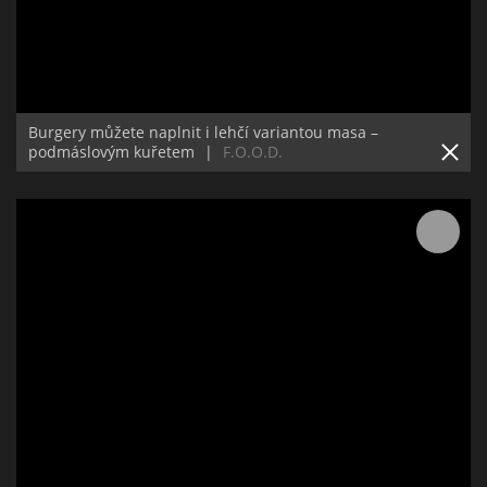
Burgery můžete naplnit i lehčí variantou masa –
podmáslovým kuřetem
|
F.O.O.D.