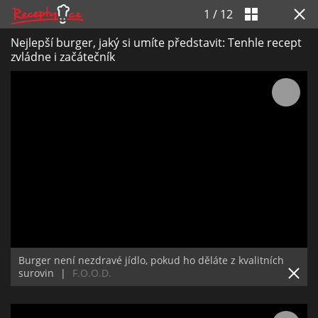
1
/
12
Nejlepší burger, jaký si umíte představit: Tenhle recept
zvládne i začátečník
Burger není nezdravé jídlo, pokud ho děláte z kvalitních
surovin
|
F.O.O.D.