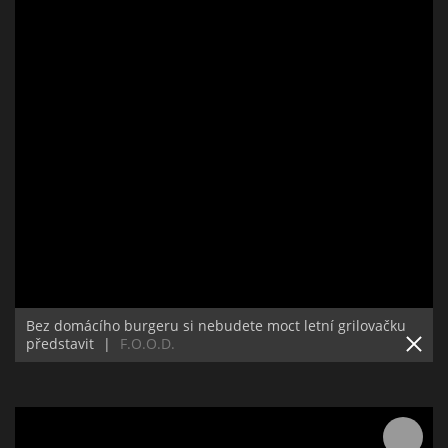
Bez domácího burgeru si nebudete moct letní grilovačku
představit
|
F.O.O.D.