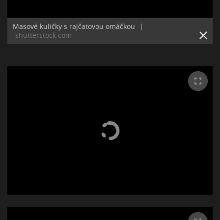
Masové kuličky s rajčatovou omáčkou
|
shutterstock.com