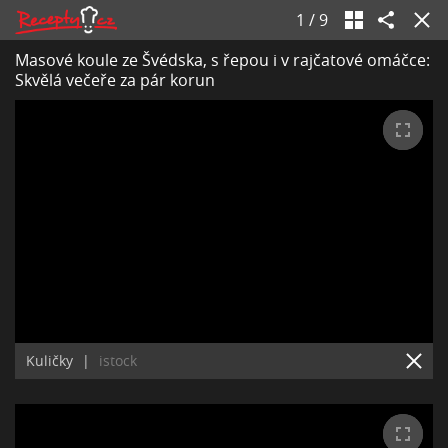
1
/
9
Masové koule ze Švédska, s řepou i v rajčatové omáčce:
Skvělá večeře za pár korun
Kuličky
|
istock