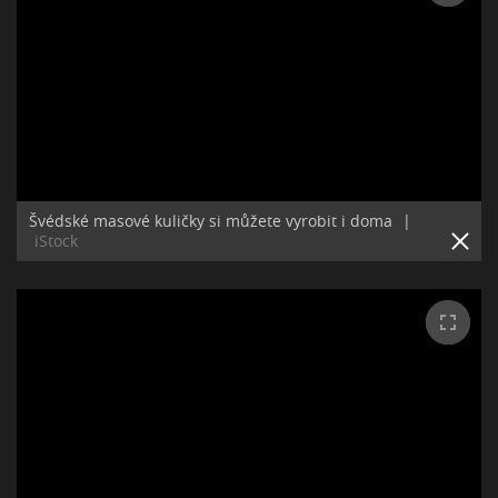
Švédské masové kuličky si můžete vyrobit i doma
|
iStock