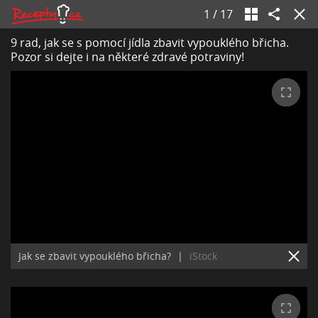
1
/
17
9 rad, jak se s pomocí jídla zbavit vypouklého břicha.
Pozor si dejte i na některé zdravé potraviny!
Jak se zbavit vypouklého břicha?
|
iStock