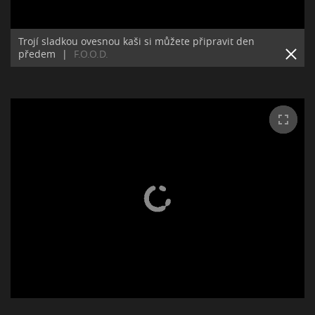
Trojí sladkou ovesnou kaši si můžete připravit den
předem
|
F.O.O.D.