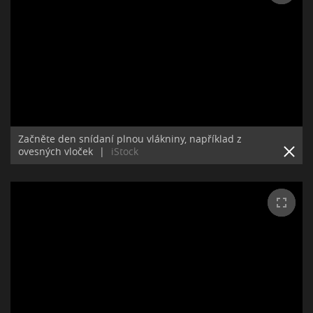
Začněte den snídaní plnou vlákniny, například z
ovesných vloček
|
iStock