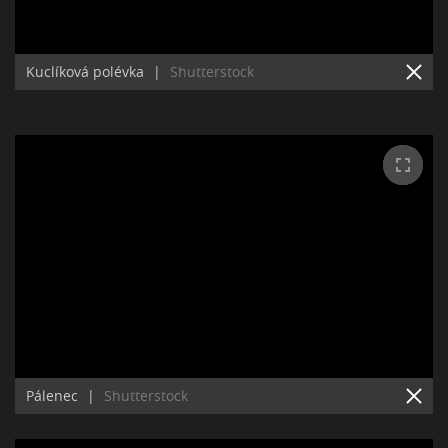
Kuclíková polévka
|
Shutterstock
Pálenec
|
Shutterstock