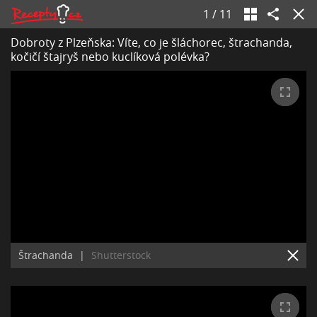
1
/
11
Dobroty z Plzeňska: Víte, co je šláchorec, štrachanda,
kočičí štajryš nebo kuclíková polévka?
Štrachanda
|
Shutterstock