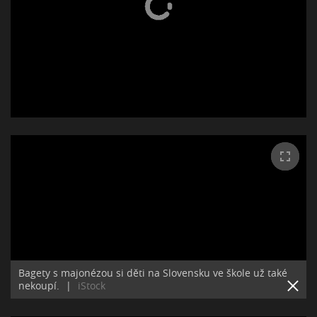
Bagety s majonézou si děti na Slovensku ve škole už také
nekoupí.
|
iStock