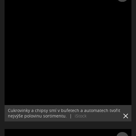
Cukrovinky a chipsy smí v bufetech a automatech tvořit
nejvýše polovinu sortimentu.
|
iStock