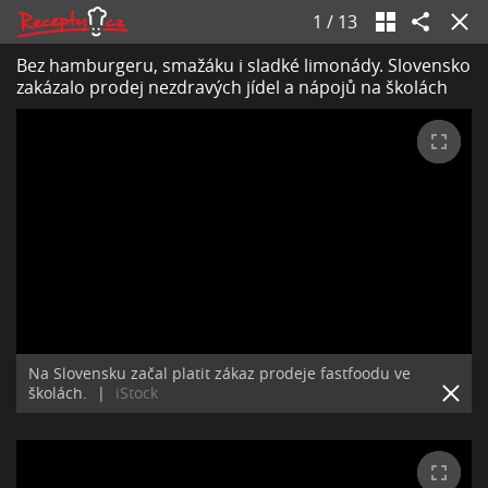
1
/
13
Bez hamburgeru, smažáku i sladké limonády. Slovensko
zakázalo prodej nezdravých jídel a nápojů na školách
Na Slovensku začal platit zákaz prodeje fastfoodu ve
školách.
|
iStock