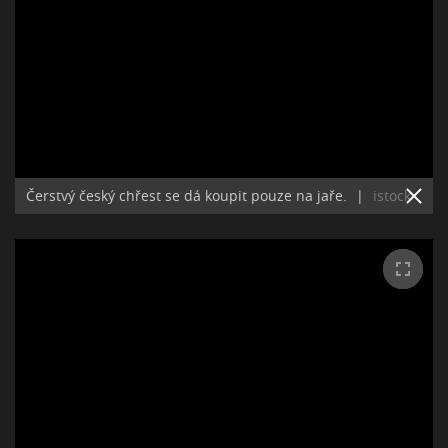
Čerstvý český chřest se dá koupit pouze na jaře.
|
istock