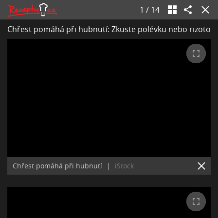
1
/
14
Chřest pomáhá při hubnutí: Zkuste polévku nebo rizoto
Chřest pomáhá při hubnutí
|
iStock