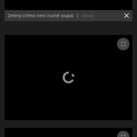
Zelený chřest není nutné loupat
|
istock